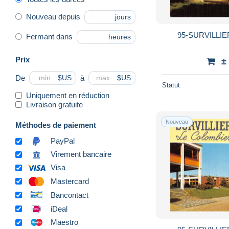
Nouveau depuis
jours
95-SURVILLIE
Fermant dans
heures
Prix
±
De
à
$US
$US
Statut
Uniquement en réduction
Livraison gratuite
Nouveau
Méthodes de paiement
PayPal
Virement bancaire
Visa
Mastercard
Bancontact
iDeal
Maestro