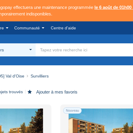
Mangopay effectuera une maintenance programmée
le 6 août de 01h00
emporairement indisponibles.
re
Communauté
Centre d'aide
ers
95] Val d'Oise
Survilliers
jets trouvés
Ajouter à mes favoris
Nouveau