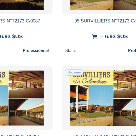
RS-N°T2173-C/0087
95-SURVILLIERS-N°T2173-C/
 6,93 $US
± 6,93 $US
Professionnel
Statut
Pro
Nouveau