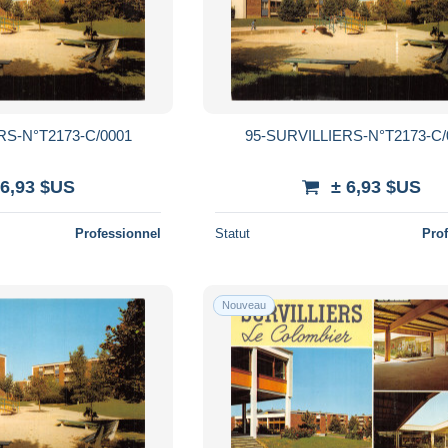
RS-N°T2173-C/0001
95-SURVILLIERS-N°T2173-C/
 6,93 $US
± 6,93 $US
Professionnel
Statut
Pro
Nouveau