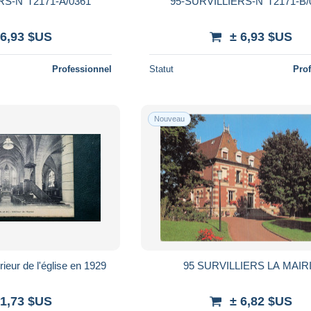
RS-N°T2171-A/0361
95-SURVILLIERS-N°T2171-B/
 6,93 $US
± 6,93 $US
Professionnel
Statut
Pro
Nouveau
villiers , intérieur de l'église en 1929
95 SURVILLIERS LA MAIR
 1,73 $US
± 6,82 $US