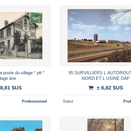
la poste du village * ptt *
95 SURVILLIERS L AUTOROU
elage âne
NORD ET L USINE DAF
 8,81 $US
± 6,82 $US
Professionnel
Statut
Pro