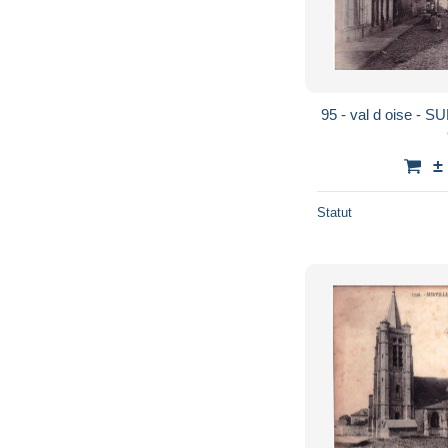
95 - val d oise - S
±
Statut