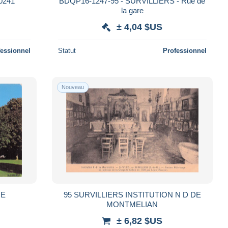
0241
BDQP16-1247-95 - SURVILLIERS - Rue de
la gare
± 4,04 $US
fessionnel
Statut
Professionnel
Nouveau
IE
95 SURVILLIERS INSTITUTION N D DE
MONTMELIAN
± 6,82 $US