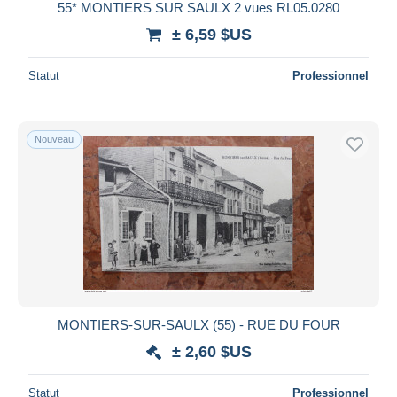
Bancontact
55* MONTIERS SUR SAULX 2 vues RL05.0280
iDeal
± 6,59 $US
Maestro
Statut
Professionnel
Tout désélectionner
Résidence du vendeur
Monde entier
Nouveau
Appliquer
MONTIERS-SUR-SAULX (55) - RUE DU FOUR
± 2,60 $US
Statut
Professionnel