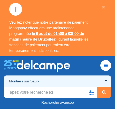
×
Veuillez noter que notre partenaire de paiement
Mangopay effectuera une maintenance
programmée
le 6 août de 01h00 à 03h00 du
matin (heure de Bruxelles)
, durant laquelle les
services de paiement pourraient être
temporairement indisponibles.
Montiers sur Saulx
Recherche avancée