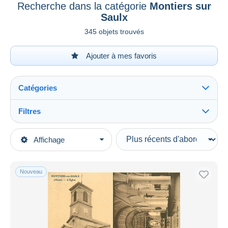
Recherche dans la catégorie
Montiers sur
Saulx
345 objets trouvés
Ajouter à mes favoris
Catégories
Filtres
Tout voir
Types de vente
Affichage
Catégories principales
En cours
Cartes Postales
Prix fixes
Europe
Nouveau
Enchères avec offres
France
Enchères sans offres
[55] Meuse
Maisons de vente
Vendus
Montiers sur Saulx