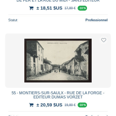
DE FER ET LA RUE DU MIDI - SANS EDITEUR
± 18,51 $US
17,80 €
-10 %
Statut
Professionnel
55 - MONTIERS-SUR-SAULX - RUE DE LA FORGE -
EDITEUR DUMAS VORZET
± 20,59 $US
19,80 €
-10 %