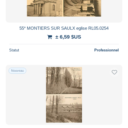
Durée
Toutes les durées
Nouveau
jours
55* MONTIERS SUR SAULX eglise RL05.0254
depuis
± 6,59 $US
Fermant
heures
dans
Statut
Professionnel
Prix
De
à
$US
$US
Nouveau
Uniquement en réduction
Livraison gratuite
Méthodes de paiement
PayPal
Virement bancaire
Visa
Mastercard