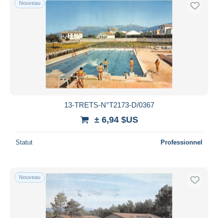
Nouveau
Uniquement en réduction
Livraison gratuite
Méthodes de paiement
PayPal
Virement bancaire
Visa
Mastercard
Bancontact
13-TRETS-N°T2173-D/0367
iDeal
± 6,94 $US
Maestro
Statut
Professionnel
Tout désélectionner
Résidence du vendeur
Monde entier
Nouveau