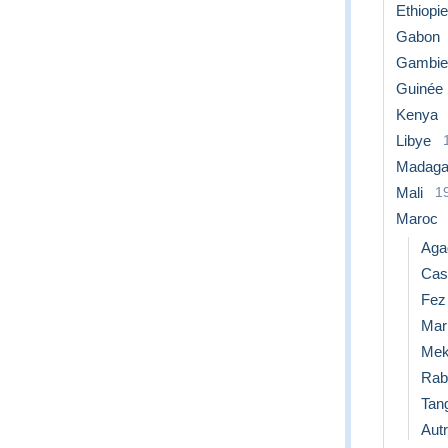
Ethiopie
Gabon
Gambie
Guinée
Kenya
Libye
Madaga
Mali
1
Maroc
Aga
Cas
Fez
Mar
Mek
Rab
Tan
Aut