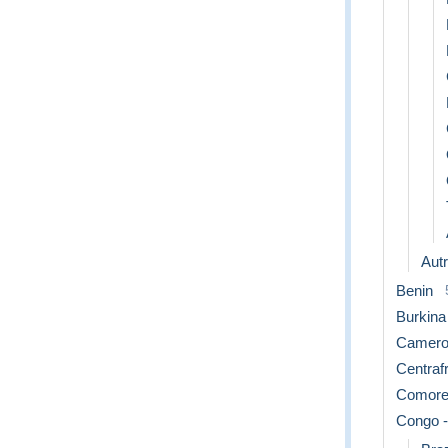
Aut
Benin
Burkina
Camero
Centraf
Comor
Congo -