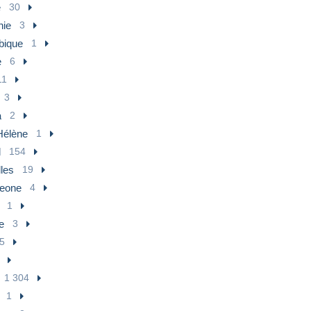
e
30
nie
3
ique
1
e
6
11
3
a
2
Hélène
1
l
154
les
19
Leone
4
1
e
3
5
1 304
1