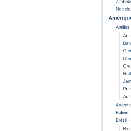
Zimbab
Non cl
Amériqu
Antilles
Anti
Bah
Cub
Dom
Gre
Haït
Jam
Pue
Aut
Argenti
Bolivie
Brésil
Rio 