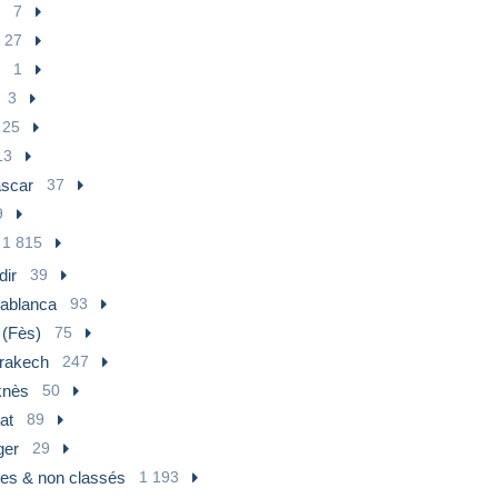
7
27
1
3
25
13
scar
37
9
1 815
dir
39
ablanca
93
 (Fès)
75
rakech
247
nès
50
at
89
ger
29
res & non classés
1 193