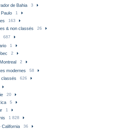
vador de Bahia
3
 Paulo
1
res
163
res & non classés
26
687
ario
1
bec
2
Montreal
2
tes modernes
58
 classés
626
ie
20
ica
5
r
1
nis
1 828
 California
36