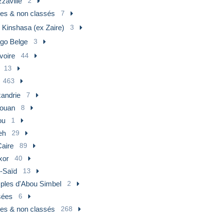
zaville
2
res & non classés
7
 Kinshasa (ex Zaire)
3
go Belge
3
voire
44
13
463
xandrie
7
ouan
8
ou
1
eh
29
Caire
89
xor
40
t-Saïd
13
ples d'Abou Simbel
2
ées
6
res & non classés
268