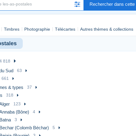
Rechercher dans cette 
Timbres
Photographie
Télécartes
Autres thèmes & collections
ostales
4 818
 du Sud
63
661
nes & types
37
es
318
Alger
123
Annaba (Bône)
4
Batna
3
Bechar (Colomb Béchar)
5
Bejaia (Bougie)
3