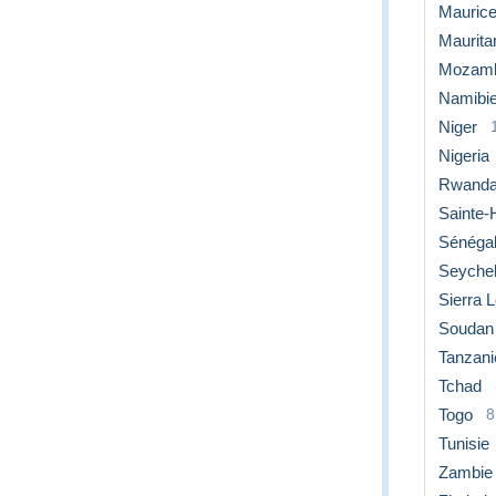
Mauric
Maurita
Mozamb
Namibi
Niger
Nigeria
Rwand
Sainte-
Sénéga
Seychel
Sierra 
Soudan
Tanzani
Tchad
Togo
8
Tunisie
Zambie