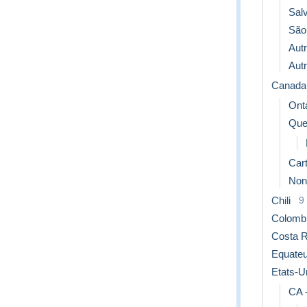
Sal
São
Aut
Aut
Canada
Ont
Que
Car
Non
Chili
9
Colomb
Costa R
Equateu
Etats-U
CA -