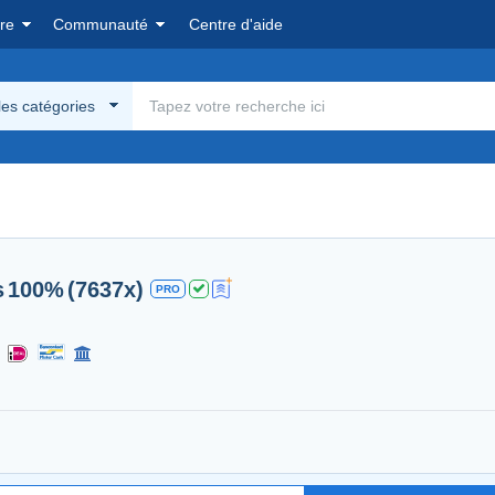
re
Communauté
Centre d'aide
les catégories
s
100%
(7637x)
PRO