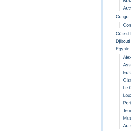
Braz
Aut
Congo -
Con
Côte-d'I
Djibouti
Egypte
Ale
Ass
Edf
Giz
Le 
Lou
Por
Tem
Mus
Aut