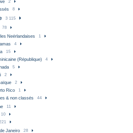
we
2
assés
8
e
3 115
78
lles Neérlandaises
1
amas
4
a
15
inicaine (République)
4
nada
5
i
2
aïque
2
rto Rico
1
res & non classés
44
ne
11
10
221
de Janeiro
28