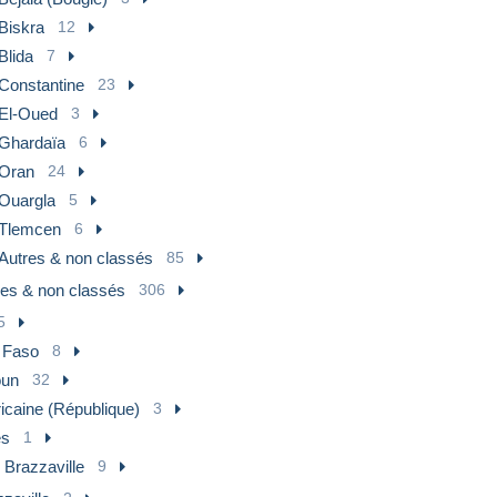
Biskra
12
Blida
7
Constantine
23
El-Oued
3
Ghardaïa
6
Oran
24
Ouargla
5
Tlemcen
6
Autres & non classés
85
res & non classés
306
5
 Faso
8
un
32
ricaine (République)
3
es
1
 Brazzaville
9