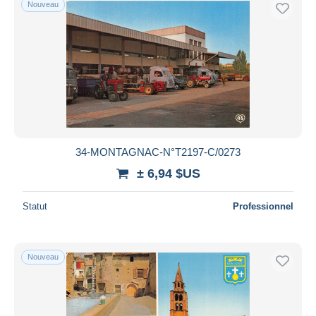
Nouveau
Uniquement en réduction
Livraison gratuite
Méthodes de paiement
PayPal
Virement bancaire
Visa
Mastercard
Bancontact
34-MONTAGNAC-N°T2197-C/0273
iDeal
± 6,94 $US
Maestro
Statut
Professionnel
Tout désélectionner
Résidence du vendeur
Monde entier
Nouveau