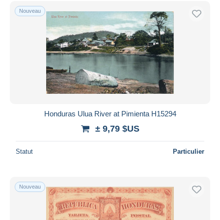
Uniquement en réduction
Nouveau
Livraison gratuite
Méthodes de paiement
PayPal
Virement bancaire
Visa
Mastercard
Bancontact
Honduras Ulua River at Pimienta H15294
iDeal
± 9,79 $US
Maestro
Tout désélectionner
Statut
Particulier
Résidence du vendeur
Monde entier
Nouveau