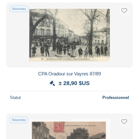
De
à
$US
$US
Nouveau
Uniquement en réduction
Livraison gratuite
Méthodes de paiement
PayPal
Virement bancaire
Visa
Mastercard
Bancontact
CPA Oradour sur Vayres 87/89
iDeal
± 28,90 $US
Maestro
Statut
Professionnel
Tout désélectionner
Résidence du vendeur
Monde entier
Nouveau