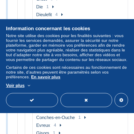
Die
1
Dieulefit
4
Donzere
2
Information concernant les cookies
Hauterives
2
Notre site utilise des cookies pour les finalités suivantes : vous
Montelimar
8
fournir les services demandés, assurer la sécurité sur notre
plateforme, garder en mémoire vos préférences afin de rendre
Nyons
5
votre navigation plus agréable, réaliser des statistiques dans le
Romans sur Isere
10
but d’adapter notre site à vos besoins, afficher des vidéos et
vous permettre de partager du contenu sur les réseaux sociaux.
Valence
33
Certains de ces cookies sont nécessaires au fonctionnement de
Autres & non classés
95
notre site, d’autres peuvent être paramétrés selon vos
préférences.
En savoir plus
[27] Eure
123
Voir plus
Acquigny
4
Beaumont-le-Roger
3
Bernay
3
Breteuil
1
Conches-en-Ouche
1
Evreux
4
Gisors
1