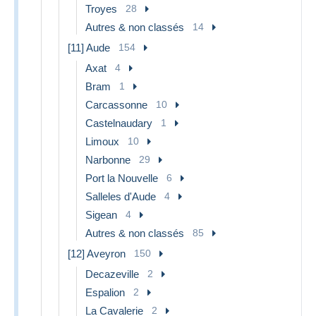
Troyes
28
Autres & non classés
14
[11] Aude
154
Axat
4
Bram
1
Carcassonne
10
Castelnaudary
1
Limoux
10
Narbonne
29
Port la Nouvelle
6
Salleles d'Aude
4
Sigean
4
Autres & non classés
85
[12] Aveyron
150
Decazeville
2
Espalion
2
La Cavalerie
2