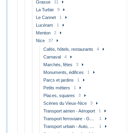
Grasse
11
La Turbie
9
Le Cannet
1
Lucéram
1
Menton
2
Nice
37
Cafés, hôtels, restaurants
4
Carnaval
4
Marchés, fêtes
3
Monuments, édifices
1
Parcs et jardins
1
Petits métiers
1
Places, squares
3
Scènes du Vieux-Nice
3
Transport aérien - Aéroport
1
Transport ferroviaire - Gare
1
Transport urbain - Auto, autobus et tramway
1