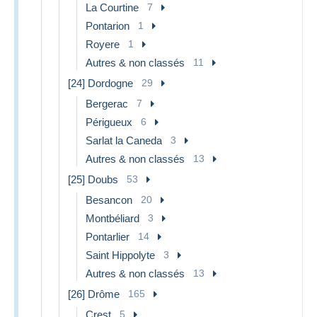
La Courtine
7
Pontarion
1
Royere
1
Autres & non classés
11
[24] Dordogne
29
Bergerac
7
Périgueux
6
Sarlat la Caneda
3
Autres & non classés
13
[25] Doubs
53
Besancon
20
Montbéliard
3
Pontarlier
14
Saint Hippolyte
3
Autres & non classés
13
[26] Drôme
165
Crest
5