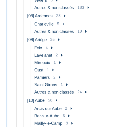
Viviers
Autres & non classés
183
[08] Ardennes
23
Charleville
5
Autres & non classés
18
[09] Ariège
35
Foix
4
Lavelanet
2
Mirepoix
1
Oust
1
Pamiers
2
Saint Girons
1
Autres & non classés
24
[10] Aube
58
Arcis sur Aube
2
Bar-sur-Aube
6
Mailly-le-Camp
8