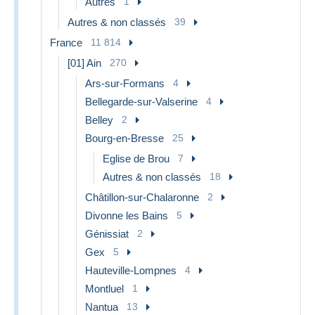
Autres
1
Autres & non classés
39
France
11 814
[01] Ain
270
Ars-sur-Formans
4
Bellegarde-sur-Valserine
4
Belley
2
Bourg-en-Bresse
25
Eglise de Brou
7
Autres & non classés
18
Châtillon-sur-Chalaronne
2
Divonne les Bains
5
Génissiat
2
Gex
5
Hauteville-Lompnes
4
Montluel
1
Nantua
13