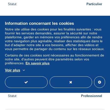
Statut
Particulier
Nouveau
Information concernant les cookies
Notre site utilise des cookies pour les finalités suivantes : vous
fournir les services demandés, assurer la sécurité sur notre
plateforme, garder en mémoire vos préférences afin de rendre
votre navigation plus agréable, réaliser des statistiques dans le
but d’adapter notre site à vos besoins, afficher des vidéos et
vous permettre de partager du contenu sur les réseaux sociaux.
Certains de ces cookies sont nécessaires au fonctionnement de
notre site, d’autres peuvent être paramétrés selon vos
préférences.
En savoir plus
Voir plus
100659 ss Calédonien coin daté 1953 centenaire de la
présence francaise nouvelle calédonie maritime lettre
± 17,23 $US
Statut
Professionnel