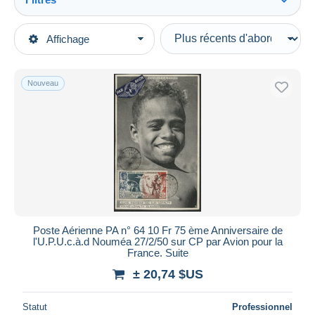
Tout voir
Types de vente
Affichage
Catégories principales
En cours
Timbres
Prix fixes
Océanie
Nouveau
Enchères avec offres
Nouvelle-Calédonie
Enchères sans offres
1940-1958
Maisons de vente
Vendus
Lettres & Documents
Durée
Toutes les durées
Nouveau
jours
Poste Aérienne PA n° 64 10 Fr 75 ème Anniversaire de
depuis
l'U.P.U.c.à.d Nouméa 27/2/50 sur CP par Avion pour la
Fermant
France. Suite
heures
dans
± 20,74 $US
Prix
Statut
Professionnel