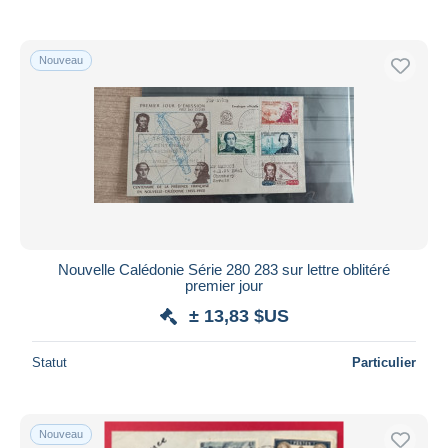
De
à
$US
$US
Uniquement en réduction
Livraison gratuite
Nouveau
Méthodes de paiement
PayPal
Virement bancaire
Visa
Mastercard
Bancontact
iDeal
Nouvelle Calédonie Série 280 283 sur lettre oblitéré
premier jour
Maestro
± 13,83 $US
Tout désélectionner
Résidence du vendeur
Statut
Particulier
Monde entier
Nouveau