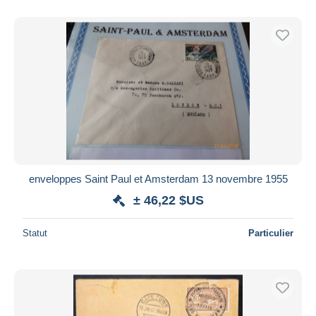
De
à
$US
$US
Uniquement en réduction
Livraison gratuite
Méthodes de paiement
PayPal
Virement bancaire
Visa
Mastercard
Bancontact
enveloppes Saint Paul et Amsterdam 13 novembre 1955
iDeal
± 46,22 $US
Maestro
Tout désélectionner
Statut
Particulier
Résidence du vendeur
Monde entier