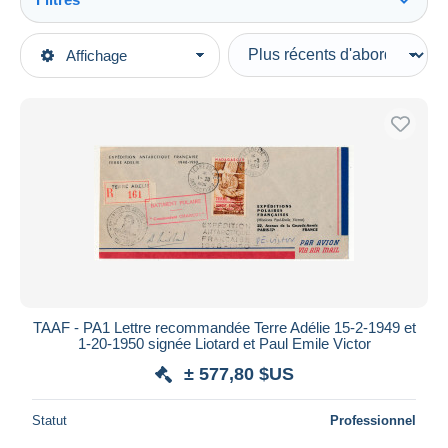
Tout voir
Types de vente
Affichage
Catégories principales
En cours
Timbres
Prix fixes
Antarctique
Enchères avec offres
Terres Australes et Antarctiques Françaises (TAAF)
Enchères sans offres
Maisons de vente
...-1955 Préphilatélie
Vendus
Durée
Toutes les durées
Nouveau
jours
TAAF - PA1 Lettre recommandée Terre Adélie 15-2-1949 et
depuis
1-20-1950 signée Liotard et Paul Emile Victor
Fermant
heures
± 577,80 $US
dans
Prix
Statut
Professionnel