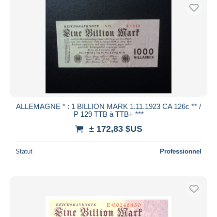
ALLEMAGNE * : 1 BILLION MARK 1.11.1923 CA 126c ** /
P 129 TTB à TTB+ ***
± 172,83 $US
Statut
Professionnel