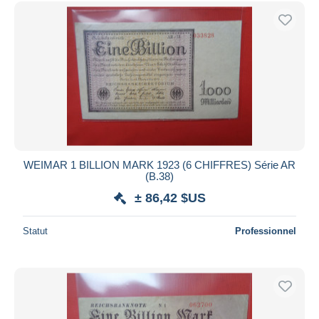
Uniquement en réduction
Livraison gratuite
Méthodes de paiement
PayPal
Virement bancaire
Visa
Mastercard
Bancontact
WEIMAR 1 BILLION MARK 1923 (6 CHIFFRES) Série AR
iDeal
(B.38)
Maestro
± 86,42 $US
Tout désélectionner
Statut
Professionnel
Résidence du vendeur
Monde entier