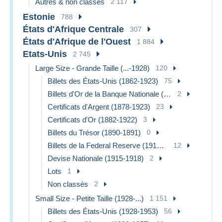
Autres & non classés
2 117
Estonie
788
États d'Afrique Centrale
307
États d'Afrique de l'Ouest
1 884
Etats-Unis
2 745
Large Size - Grande Taille (...-1928)
120
Billets des États-Unis (1862-1923)
75
Billets d'Or de la Banque Nationale (1870-1875)
2
Certificats d'Argent (1878-1923)
23
Certificats d'Or (1882-1922)
3
Billets du Trésor (1890-1891)
0
Billets de la Federal Reserve (1914-1918)
12
Devise Nationale (1915-1918)
2
Lots
1
Non classés
2
Small Size - Petite Taille (1928-...)
1 151
Billets des États-Unis (1928-1953)
56