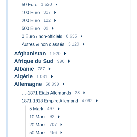
50 Euro
1 520
100 Euro
317
200 Euro
122
500 Euro
89
0 Euro / non-officiels
8 635
Autres & non classés
3 129
Afghanistan
1 920
Afrique du Sud
990
Albanie
787
Algérie
1 031
Allemagne
58 999
…-1871 Etats Allemands
23
1871-1918 Empire Allemand
4 092
5 Mark
497
10 Mark
92
20 Mark
707
50 Mark
456