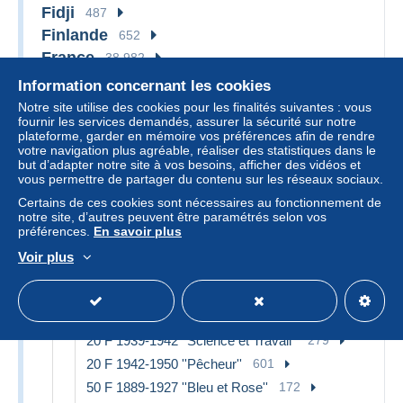
Fidji
487
Finlande
652
France
38 982
...-1889 Anciens francs circulés au XIXème
99
Information concernant les cookies
1871-1952 Anciens francs circulés au XXème
14 173
Notre site utilise des cookies pour les finalités suivantes : vous
fournir les services demandés, assurer la sécurité sur notre
5 F 1871-1874 ''Noir''
18
plateforme, garder en mémoire vos préférences afin de rendre
votre navigation plus agréable, réaliser des statistiques dans le
5 F 1912-1917 ''Bleu''
270
but d’adapter notre site à vos besoins, afficher des vidéos et
5 F 1917-1940 ''Violet''
935
vous permettre de partager du contenu sur les réseaux sociaux.
5 F 1943-1947 ''Berger''
645
Certains de ces cookies sont nécessaires au fonctionnement de
notre site, d’autres peuvent être paramétrés selon vos
10 F 1916-1942 ''Minerve''
1 232
préférences.
En savoir plus
10 F 1941-1949 ''Mineur''
908
Voir plus
20 F 1874-1905 ''Noir''
17
20 F 1905-1913 ''Bleu''
58
20 F 1916-1919 ''Bayard''
61
20 F 1939-1942 ''Science et Travail''
279
20 F 1942-1950 ''Pêcheur''
601
50 F 1889-1927 ''Bleu et Rose''
172