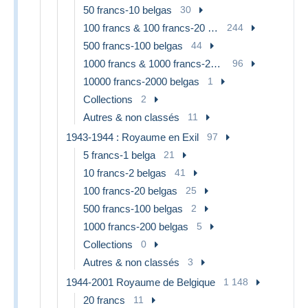
50 francs-10 belgas
30
100 francs & 100 francs-20 belgas
244
500 francs-100 belgas
44
1000 francs & 1000 francs-200 belgas
96
10000 francs-2000 belgas
1
Collections
2
Autres & non classés
11
1943-1944 : Royaume en Exil
97
5 francs-1 belga
21
10 francs-2 belgas
41
100 francs-20 belgas
25
500 francs-100 belgas
2
1000 francs-200 belgas
5
Collections
0
Autres & non classés
3
1944-2001 Royaume de Belgique
1 148
20 francs
11