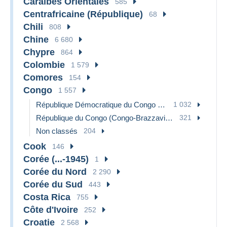
Caraïbes Orientales
585
Centrafricaine (République)
68
Chili
808
Chine
6 680
Chypre
864
Colombie
1 579
Comores
154
Congo
1 557
République Démocratique du Congo & Zaïre
1 032
République du Congo (Congo-Brazzaville)
321
Non classés
204
Cook
146
Corée (...-1945)
1
Corée du Nord
2 290
Corée du Sud
443
Costa Rica
755
Côte d'Ivoire
252
Croatie
2 568