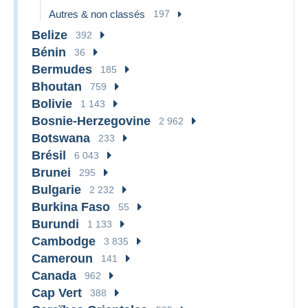
Autres & non classés
197
Belize
392
Bénin
36
Bermudes
185
Bhoutan
759
Bolivie
1 143
Bosnie-Herzegovine
2 962
Botswana
233
Brésil
6 043
Brunei
295
Bulgarie
2 232
Burkina Faso
55
Burundi
1 133
Cambodge
3 835
Cameroun
141
Canada
962
Cap Vert
388