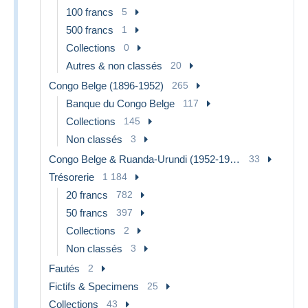
100 francs
5
500 francs
1
Collections
0
Autres & non classés
20
Congo Belge (1896-1952)
265
Banque du Congo Belge
117
Collections
145
Non classés
3
Congo Belge & Ruanda-Urundi (1952-1960)
33
Trésorerie
1 184
20 francs
782
50 francs
397
Collections
2
Non classés
3
Fautés
2
Fictifs & Specimens
25
Collections
43