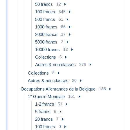
50 francs
12
100 francs
645
500 francs
61
1000 francs
86
2000 francs
37
5000 francs
2
10000 francs
12
Collections
6
Autres & non classés
276
Collections
8
Autres & non classés
20
Occupations Allemandes de la Belgique
188
1° Guerre Mondiale
151
1-2 francs
51
5 francs
6
20 francs
7
100 francs
0