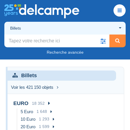
Billets
Recherche avancée
Billets
Voir les 421 150 objets
EURO
18 352
5 Euro
1 648
10 Euro
1 293
20 Euro
1 599