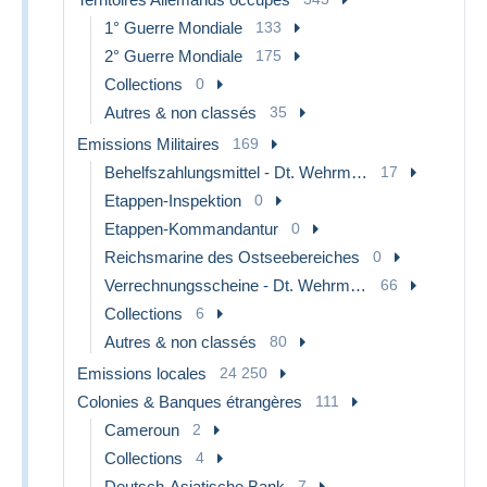
1° Guerre Mondiale
133
2° Guerre Mondiale
175
Collections
0
Autres & non classés
35
Emissions Militaires
169
Behelfszahlungsmittel - Dt. Wehrmacht
17
Etappen-Inspektion
0
Etappen-Kommandantur
0
Reichsmarine des Ostseebereiches
0
Verrechnungsscheine - Dt. Wehrmacht
66
Collections
6
Autres & non classés
80
Emissions locales
24 250
Colonies & Banques étrangères
111
Cameroun
2
Collections
4
Deutsch-Asiatische Bank
7