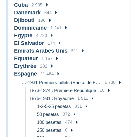
Cuba
2 935
Danemark
644
Djibouti
196
Dominicaine
1 241
Egypte
4 720
El Salvador
174
Emirats Arabes Unis
511
Equateur
1 157
Erythrée
282
Espagne
11 464
…-1931 Premiers billets (Banco de España)
1 730
1873-1874 : Première République
16
1875-1931 : Royaume
1 511
1-2-5-25 pesetas
331
50 pesetas
372
100 pesetas
474
250 pesetas
0