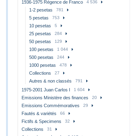
1936-1975 Régence de Franco
4 536
1-2 pesetas
781
5 pesetas
753
10 pesetas
5
25 pesetas
284
50 pesetas
129
100 pesetas
1 044
500 pesetas
244
1000 pesetas
478
Collections
27
Autres & non classés
791
1975-2001 Juan Carlos I
1 604
Emissions Ministère des finances
20
Emissions Commémoratives
29
Fautés & variétés
66
Fictifs & Specimens
32
Collections
31