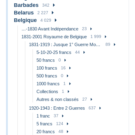
Barbades
342
Belarus
2 227
Belgique
4 029
…-1830 Avant Indépendance
23
1831-2001 Royaume de Belgique
1 999
1831-1919 : Jusque 1° Guerre Mondiale
89
5-10-20-25 francs
44
50 francs
0
100 francs
16
500 francs
0
1000 francs
1
Collections
1
Autres & non classés
27
1920-1943 : Entre 2 Guerres
637
1 franc
37
5 francs
124
20 francs
48