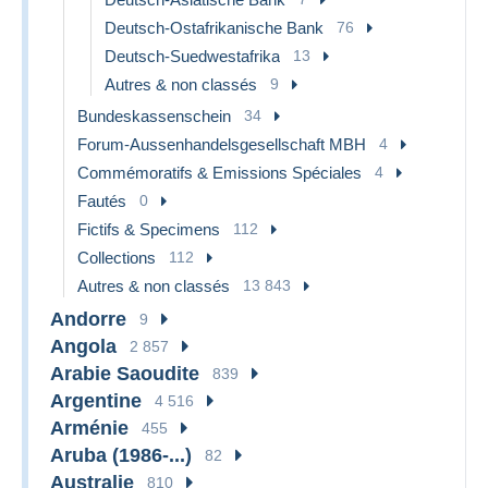
Deutsch-Ostafrikanische Bank
76
Deutsch-Suedwestafrika
13
Autres & non classés
9
Bundeskassenschein
34
Forum-Aussenhandelsgesellschaft MBH
4
Commémoratifs & Emissions Spéciales
4
Fautés
0
Fictifs & Specimens
112
Collections
112
Autres & non classés
13 843
Andorre
9
Angola
2 857
Arabie Saoudite
839
Argentine
4 516
Arménie
455
Aruba (1986-...)
82
Australie
810