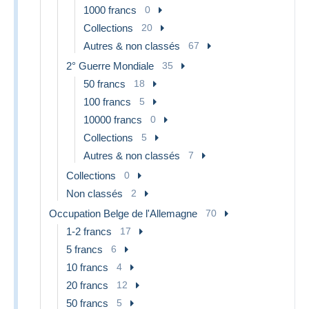
1000 francs
0
Collections
20
Autres & non classés
67
2° Guerre Mondiale
35
50 francs
18
100 francs
5
10000 francs
0
Collections
5
Autres & non classés
7
Collections
0
Non classés
2
Occupation Belge de l'Allemagne
70
1-2 francs
17
5 francs
6
10 francs
4
20 francs
12
50 francs
5