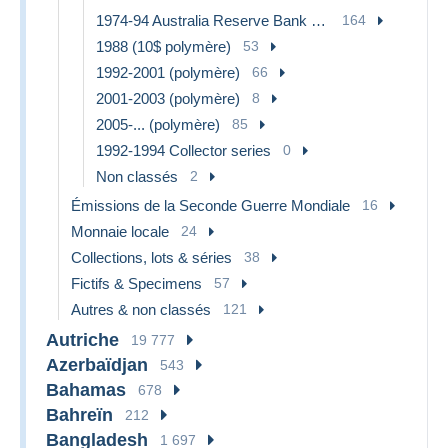
1974-94 Australia Reserve Bank (papier)
164
1988 (10$ polymère)
53
1992-2001 (polymère)
66
2001-2003 (polymère)
8
2005-... (polymère)
85
1992-1994 Collector series
0
Non classés
2
Émissions de la Seconde Guerre Mondiale
16
Monnaie locale
24
Collections, lots & séries
38
Fictifs & Specimens
57
Autres & non classés
121
Autriche
19 777
Azerbaïdjan
543
Bahamas
678
Bahreïn
212
Bangladesh
1 697