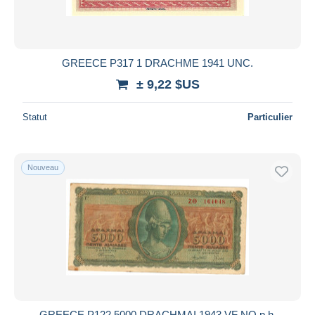
GREECE P317 1 DRACHME 1941 UNC.
± 9,22 $US
Statut
Particulier
Nouveau
GREECE P122 5000 DRACHMAI 1943 VF NO p.h.