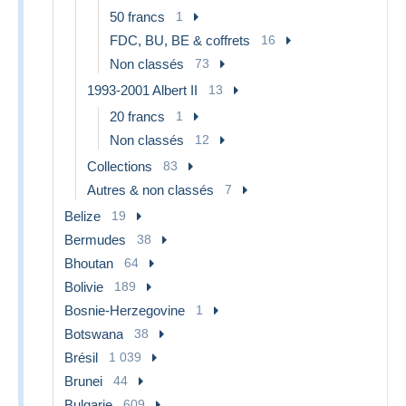
50 francs
1
FDC, BU, BE & coffrets
16
Non classés
73
1993-2001 Albert II
13
20 francs
1
Non classés
12
Collections
83
Autres & non classés
7
Belize
19
Bermudes
38
Bhoutan
64
Bolivie
189
Bosnie-Herzegovine
1
Botswana
38
Brésil
1 039
Brunei
44
Bulgarie
609