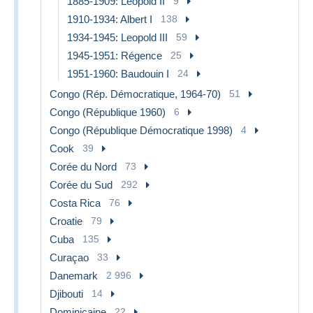
1885-1909: Leopold II
9
1910-1934: Albert I
138
1934-1945: Leopold III
59
1945-1951: Régence
25
1951-1960: Baudouin I
24
Congo (Rép. Démocratique, 1964-70)
51
Congo (République 1960)
6
Congo (République Démocratique 1998)
4
Cook
39
Corée du Nord
73
Corée du Sud
292
Costa Rica
76
Croatie
79
Cuba
135
Curaçao
33
Danemark
2 996
Djibouti
14
Dominicaine
22