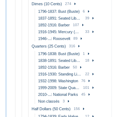
Dimes (10 Cents)
274
1796-1837: Bust (Buste)
6
1837-1891: Seated Liberty (Liberté Assise)
39
1892-1916: Barber
107
1916-1945: Mercury (Mercure)
33
1946-...: Roosevelt
89
Quarters (25 Cents)
316
1796-1838: Bust (Buste)
1
1838-1891: Seated Liberty (Liberté Assise)
18
1892-1916: Barber
50
1916-1930: Standing Liberty (Liberté Debout)
22
1932-1998: Washington
76
1999-2009: State Quarters
101
2010-...: National Parks
45
Non classés
3
Half Dollars (50 Cents)
156
1794-1839: Early Halves (Prémices)
12