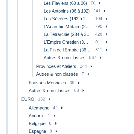
Les Flaviens (69 à 96)
70
Les Antonins (96 à 192)
241
Les Sévères (193 à 235)
104
L'Anarchie Militaire (235 à 284)
790
La Tétrarchie (284 à 307)
428
L'Empire Chrétien (307 à 363)
1 011
La Fin de l'Empire (363-476)
311
Autres & non classés
567
Provinces et Ateliers
244
Autres & non classés
7
Fausses Monnaies
39
Autres & non classés
68
EURO
132
Allemagne
42
Andorre
1
Belgique
8
Espagne
8