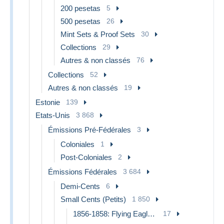
200 pesetas
5
500 pesetas
26
Mint Sets & Proof Sets
30
Collections
29
Autres & non classés
76
Collections
52
Autres & non classés
19
Estonie
139
Etats-Unis
3 868
Émissions Pré-Fédérales
3
Coloniales
1
Post-Coloniales
2
Émissions Fédérales
3 684
Demi-Cents
6
Small Cents (Petits)
1 850
1856-1858: Flying Eagle (Aigle Volant)
17