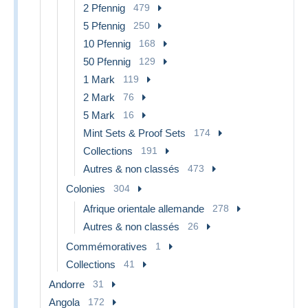
2 Pfennig
479
5 Pfennig
250
10 Pfennig
168
50 Pfennig
129
1 Mark
119
2 Mark
76
5 Mark
16
Mint Sets & Proof Sets
174
Collections
191
Autres & non classés
473
Colonies
304
Afrique orientale allemande
278
Autres & non classés
26
Commémoratives
1
Collections
41
Andorre
31
Angola
172