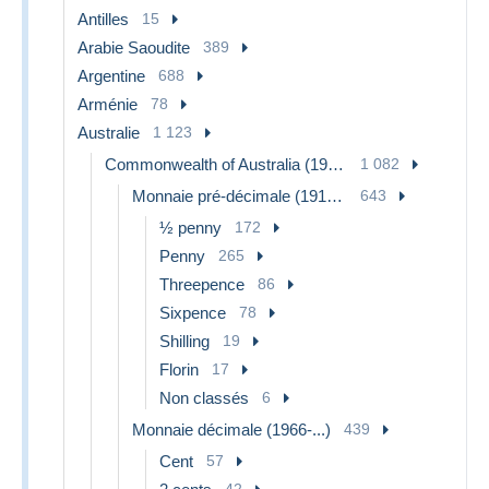
Antilles
15
Arabie Saoudite
389
Argentine
688
Arménie
78
Australie
1 123
Commonwealth of Australia (1910-...)
1 082
Monnaie pré-décimale (1910-1965)
643
½ penny
172
Penny
265
Threepence
86
Sixpence
78
Shilling
19
Florin
17
Non classés
6
Monnaie décimale (1966-...)
439
Cent
57
42