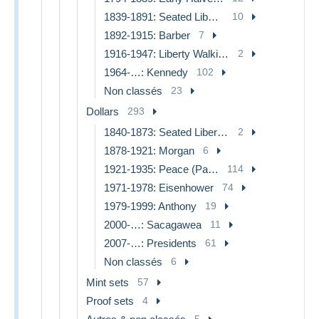
1839-1891: Seated Liberty (Liberté Assise)
10
1892-1915: Barber
7
1916-1947: Liberty Walking (Liberté Marchant)
2
1964-…: Kennedy
102
Non classés
23
Dollars
293
1840-1873: Seated Liberty (Liberté Assise)
2
1878-1921: Morgan
6
1921-1935: Peace (Paix)
114
1971-1978: Eisenhower
74
1979-1999: Anthony
19
2000-…: Sacagawea
11
2007-…: Presidents
61
Non classés
6
Mint sets
57
Proof sets
4
5