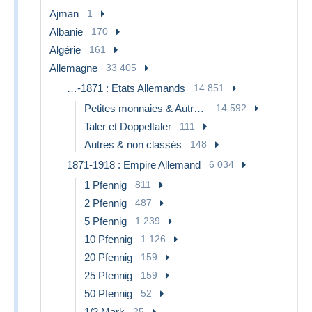
Ajman
1
Albanie
170
Algérie
161
Allemagne
33 405
…-1871 : Etats Allemands
14 851
Petites monnaies & Autres subdivisions
14 592
Taler et Doppeltaler
111
Autres & non classés
148
1871-1918 : Empire Allemand
6 034
1 Pfennig
811
2 Pfennig
487
5 Pfennig
1 239
10 Pfennig
1 126
20 Pfennig
159
25 Pfennig
159
50 Pfennig
52
1/2 Mark
25