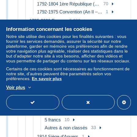
1792-1804 1ère République (An I – An XII)
70
1792-1975 Convention (An II – An IV)
1
1795-2001 Francs
5 086
Information concernant les cookies
1799-1804 Consulat (An V- An XII)
228
Notre site utilise des cookies pour les finalités suivantes : vous
1 centime
57
fournir les services demandés, assurer la sécurité sur notre
5 centimes
100
plateforme, garder en mémoire vos préférences afin de rendre
votre navigation plus agréable, réaliser des statistiques dans le
1 décime
71
but d’adapter notre site à vos besoins, afficher des vidéos et
vous permettre de partager du contenu sur les réseaux sociaux.
1804-1814 Napoléon 1e / Premier Empire
77
Certains de ces cookies sont nécessaires au fonctionnement de
5 centimes
3
notre site, d’autres peuvent être paramétrés selon vos
préférences.
En savoir plus
10 centimes
11
Voir plus
1/4 franc
1
1/2 franc
9
1 franc
7
2 francs
3
5 francs
10
Autres & non classés
33
1814 Siège d’Anvers
1