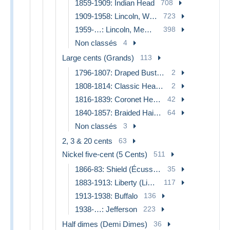
1859-1909: Indian Head
708
1909-1958: Lincoln, Wheat Ears Reverse
723
1959-…: Lincoln, Memorial Reverse
398
Non classés
4
Large cents (Grands)
113
1796-1807: Draped Bust (Buste Drapé)
2
1808-1814: Classic Head (Tête Classique)
2
1816-1839: Coronet Head (Tête Couronnée)
42
1840-1857: Braided Hair (Cheveux Tressés)
64
Non classés
3
2, 3 & 20 cents
63
Nickel five-cent (5 Cents)
511
1866-83: Shield (Écusson)
35
1883-1913: Liberty (Liberté)
117
1913-1938: Buffalo
136
1938-…: Jefferson
223
Half dimes (Demi Dimes)
36