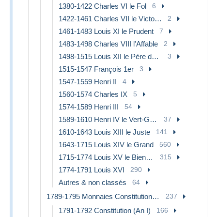
1380-1422 Charles VI le Fol
6
1422-1461 Charles VII le Victorieux
2
1461-1483 Louis XI le Prudent
7
1483-1498 Charles VIII l'Affable
2
1498-1515 Louis XII le Père du peuple
3
1515-1547 François 1er
3
1547-1559 Henri II
4
1560-1574 Charles IX
5
1574-1589 Henri III
54
1589-1610 Henri IV le Vert-Galant
37
1610-1643 Louis XIII le Juste
141
1643-1715 Louis XIV le Grand
560
1715-1774 Louis XV le Bien-Aimé
315
1774-1791 Louis XVI
290
Autres & non classés
64
1789-1795 Monnaies Constitutionnelles
237
1791-1792 Constitution (An I)
166