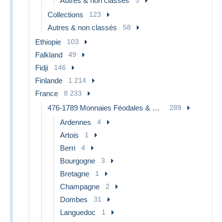
Autres & non classés
Collections
123
Autres & non classés
58
Ethiopie
103
Falkland
49
Fidji
146
Finlande
1 214
France
8 233
476-1789 Monnaies Féodales & Provinciales
289
Ardennes
4
Artois
1
Berri
4
Bourgogne
3
Bretagne
1
Champagne
2
Dombes
31
Languedoc
1