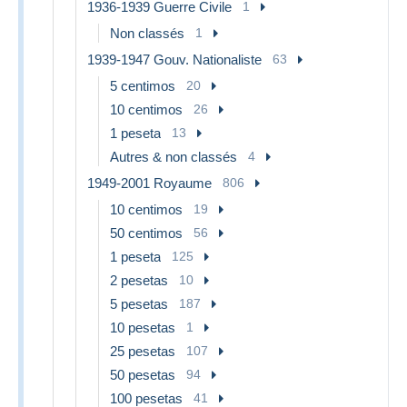
1936-1939 Guerre Civile
1
Non classés
1
1939-1947 Gouv. Nationaliste
63
5 centimos
20
10 centimos
26
1 peseta
13
Autres & non classés
4
1949-2001 Royaume
806
10 centimos
19
50 centimos
56
1 peseta
125
2 pesetas
10
5 pesetas
187
10 pesetas
1
25 pesetas
107
50 pesetas
94
100 pesetas
41