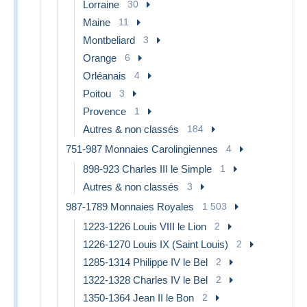
Lorraine
30
Maine
11
Montbeliard
3
Orange
6
Orléanais
4
Poitou
3
Provence
1
Autres & non classés
184
751-987 Monnaies Carolingiennes
4
898-923 Charles III le Simple
1
Autres & non classés
3
987-1789 Monnaies Royales
1 503
1223-1226 Louis VIII le Lion
2
1226-1270 Louis IX (Saint Louis)
2
1285-1314 Philippe IV le Bel
2
1322-1328 Charles IV le Bel
2
1350-1364 Jean II le Bon
2