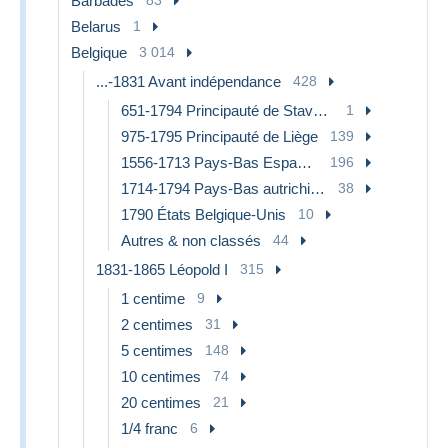
Barbades
Belarus
1
Belgique
3 014
...-1831 Avant indépendance
428
651-1794 Principauté de Stavelot-Malmedy
1
975-1795 Principauté de Liège
139
1556-1713 Pays-Bas Espagols
196
1714-1794 Pays-Bas autrichiens
38
1790 États Belgique-Unis
10
Autres & non classés
44
1831-1865 Léopold I
315
1 centime
9
2 centimes
31
5 centimes
148
10 centimes
74
20 centimes
21
1/4 franc
6