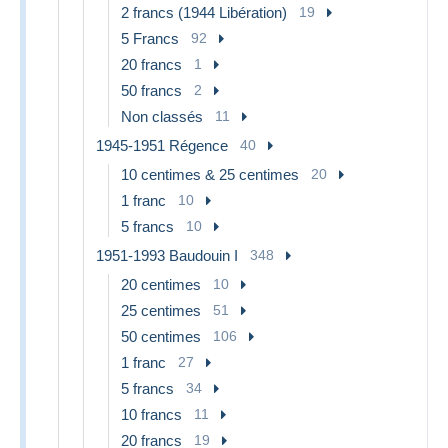
2 francs (1944 Libération)
19
5 Francs
92
20 francs
1
50 francs
2
Non classés
11
1945-1951 Régence
40
10 centimes & 25 centimes
20
1 franc
10
5 francs
10
1951-1993 Baudouin I
348
20 centimes
10
25 centimes
51
50 centimes
106
1 franc
27
5 francs
34
10 francs
11
20 francs
19