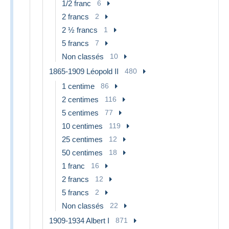
1/2 franc
6
2 francs
2
2 ½ francs
1
5 francs
7
Non classés
10
1865-1909 Léopold II
480
1 centime
86
2 centimes
116
5 centimes
77
10 centimes
119
25 centimes
12
50 centimes
18
1 franc
16
2 francs
12
5 francs
2
Non classés
22
1909-1934 Albert I
871