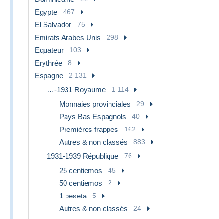
Egypte
467
El Salvador
75
Emirats Arabes Unis
298
Equateur
103
Erythrée
8
Espagne
2 131
…-1931 Royaume
1 114
Monnaies provinciales
29
Pays Bas Espagnols
40
Premières frappes
162
Autres & non classés
883
1931-1939 République
76
25 centiemos
45
50 centiemos
2
1 peseta
5
Autres & non classés
24