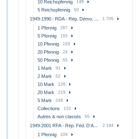
10 Reichspfennig
148
5 Reichspfennig
50
1949-1990 : RDA - Rép. Démo. Allemande
1 705
1 Pfennig
287
5 Pfennig
155
10 Pfennig
159
20 Pfennig
24
50 Pfennig
55
1 Mark
91
2 Mark
52
10 Mark
228
20 Mark
219
5 Mark
248
Collections
132
Autres & non classés
55
1949-2001 RFA - Rép. Féd. D'Allemagne
2 184
1 Pfennig
109