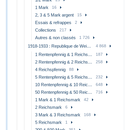
1 Mark
16
2, 3 & 5 Mark argent
15
Essais & refrappes
2
Collections
217
Autres & non classés
1 726
1918-1933 : Republique de Weimar
4 868
1 Rentenpfennig & 1 Reichspfennig
187
2 Rentenpfennig & 2 Reichspfennig
258
4 Reichspfennig
88
5 Rentenpfennig & 5 Reichspfennig
232
10 Rentenpfennig & 10 Reichspfennig
648
50 Rentenpfennig & 50 Reichspfennig
716
1 Mark & 1 Reichsmark
42
2 Reichsmark
6
3 Mark & 3 Reichsmark
168
5 Reichsmark
1
200 & 500 Mark
351