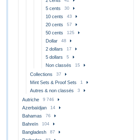
2 cents
5 cents
30
10 cents
43
20 cents
57
50 cents
125
Dollar
48
2 dollars
17
5 dollars
5
Non classés
15
Collections
37
Mint Sets & Proof Sets
1
Autres & non classés
3
Autriche
9 746
Azerbaïdjan
14
Bahamas
76
Bahreïn
104
Bangladesh
87
83