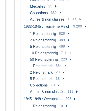
Médailles
25
Collections
332
Autres & non classés
1 814
1933-1945 : Troisième Reich
3 209
1 Reichspfennig
826
2 Reichspfennig
389
5 Reichspfennig
488
10 Reichspfennig
711
50 Reichspfennig
220
1 Reichsmark
334
2 Reichsmark
20
5 Reichsmark
38
Collections
70
Autres & non classés
113
1945-1949 : Occupation
208
1 Reichspfennig
10