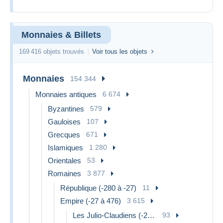
Monnaies & Billets
169 416 objets trouvés
Voir tous les objets
Monnaies
154 344
Monnaies antiques
6 674
Byzantines
579
Gauloises
107
Grecques
671
Islamiques
1 280
Orientales
53
Romaines
3 877
République (-280 à -27)
11
Empire (-27 à 476)
3 615
Les Julio-Claudiens (-27 à 69)
93