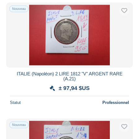
De
à
$US
$US
Nouveau
Uniquement en réduction
Livraison gratuite
Méthodes de paiement
PayPal
Virement bancaire
Visa
Mastercard
Bancontact
ITALIE (Napoléon) 2 LIRE 1812 "V" ARGENT RARE
(A.21)
iDeal
± 97,94 $US
Maestro
Tout désélectionner
Statut
Professionnel
Résidence du vendeur
Monde entier
Nouveau