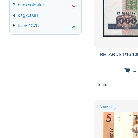
banknotestar
kzg2000
lucas1378
BELARUS P16 10
±
Statut
Nouveau