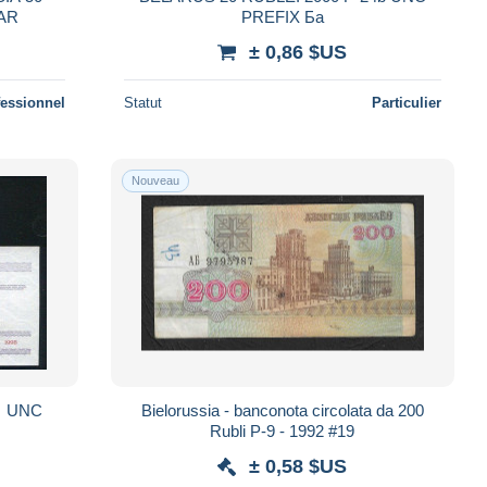
LAR
PREFIX Бa
± 0,86 $US
fessionnel
Statut
Particulier
Nouveau
， UNC
Bielorussia - banconota circolata da 200
Rubli P-9 - 1992 #19
± 0,58 $US