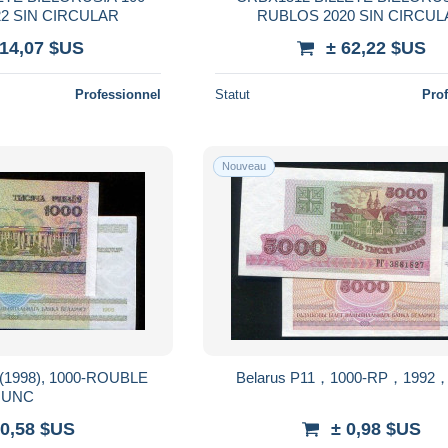
RUBLOS 2022 SIN CIRCULAR
RUBLOS 2020 SIN CIRCU
114,07 $US
± 62,22 $US
Professionnel
Statut
Pro
Nouveau
(1998), 1000-ROUBLE
Belarus P11，1000-RP，1992
,UNC
 0,58 $US
± 0,98 $US