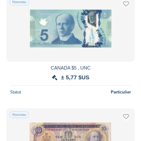
Nouveau
Uniquement en réduction
Livraison gratuite
Méthodes de paiement
PayPal
Virement bancaire
Visa
Mastercard
Bancontact
CANADA $5 , UNC
iDeal
± 5,77 $US
Maestro
Statut
Particulier
Tout désélectionner
Résidence du vendeur
Monde entier
Nouveau