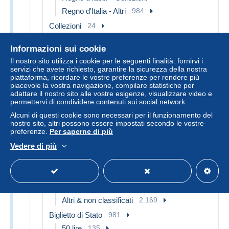
Regno d'Italia - Altri
984
Collezioni
24
Altri & non classificati
737
Informazioni sui cookie
1946-2001 Repubblica
7.985
Il nostro sito utilizza i cookie per le seguenti finalità: fornirvi i
Banca d'Italia
6.818
servizi che avete richiesto, garantire la sicurezza della nostra
piattaforma, ricordare le vostre preferenze per rendere più
1000 lire
1.969
piacevole la vostra navigazione, compilare statistiche per
2000 lire
415
adattare il nostro sito alle vostre esigenze, visualizzare video e
permettervi di condividere contenuti sui social network.
5000 lire
555
Alcuni di questi cookie sono necessari per il funzionamento del
10000 lire
1.051
nostro sito, altri possono essere impostati secondo le vostre
preferenze.
Per saperne di più
20000 lire
25
Vedere di più
50000 lire
356
100000 lire
234
500000 lire
14
Collezioni
30
Altri & non classificati
2.169
Biglietto di Stato
981
50 lire
135