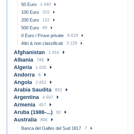
50 Euro
1.440
100 Euro
315
200 Euro
122
500 Euro
89
0 Euro / Prove private
8.629
Altri & non classificati
3.129
Afghanistan
1.916
Albania
785
Algeria
1.026
Andorra
8
Angola
2.852
Arabia Saudita
852
Argentina
4.507
Armenia
457
Aruba (1986-...)
82
Australia
806
Banca del Galles del Sud 1817
7