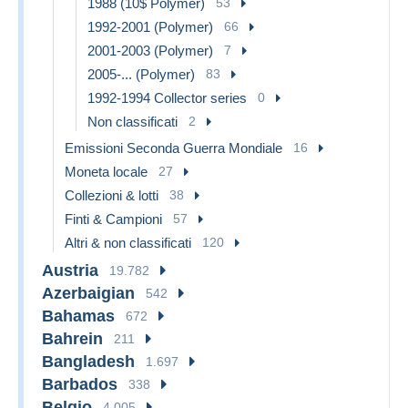
1988 (10$ Polymer)
53
1992-2001 (Polymer)
66
2001-2003 (Polymer)
7
2005-... (Polymer)
83
1992-1994 Collector series
0
Non classificati
2
Emissioni Seconda Guerra Mondiale
16
Moneta locale
27
Collezioni & lotti
38
Finti & Campioni
57
Altri & non classificati
120
Austria
19.782
Azerbaigian
542
Bahamas
672
Bahrein
211
Bangladesh
1.697
Barbados
338
Belgio
4.005