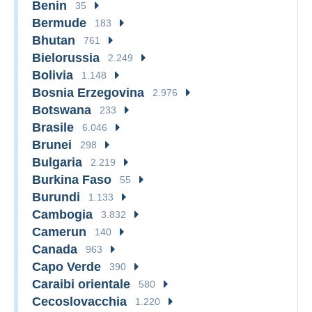
Benin
35
Bermude
183
Bhutan
761
Bielorussia
2.249
Bolivia
1.148
Bosnia Erzegovina
2.976
Botswana
233
Brasile
6.046
Brunei
298
Bulgaria
2.219
Burkina Faso
55
Burundi
1.133
Cambogia
3.832
Camerun
140
Canada
963
Capo Verde
390
Caraibi orientale
580
Cecoslovacchia
1.220