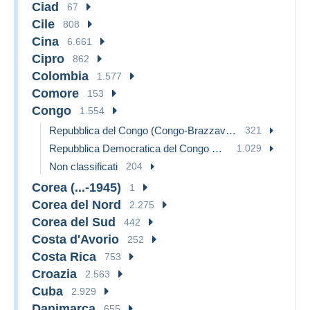
Ciad
67
Cile
808
Cina
6.661
Cipro
862
Colombia
1.577
Comore
153
Congo
1.554
Repubblica del Congo (Congo-Brazzaville)
321
Repubblica Democratica del Congo & Zaire
1.029
Non classificati
204
Corea (...-1945)
1
Corea del Nord
2.275
Corea del Sud
442
Costa d'Avorio
252
Costa Rica
753
Croazia
2.563
Cuba
2.929
Danimarca
655