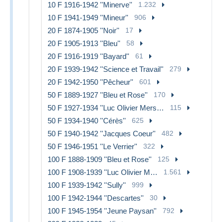
10 F 1916-1942 ''Minerve''
1.232
10 F 1941-1949 ''Mineur''
906
20 F 1874-1905 ''Noir''
17
20 F 1905-1913 ''Bleu''
58
20 F 1916-1919 ''Bayard''
61
20 F 1939-1942 ''Science et Travail''
279
20 F 1942-1950 ''Pêcheur''
601
50 F 1889-1927 ''Bleu et Rose''
170
50 F 1927-1934 ''Luc Olivier Merson''
115
50 F 1934-1940 ''Cérès''
625
50 F 1940-1942 ''Jacques Coeur''
482
50 F 1946-1951 ''Le Verrier''
322
100 F 1888-1909 ''Bleu et Rose''
125
100 F 1908-1939 ''Luc Olivier Merson''
1.561
100 F 1939-1942 ''Sully''
999
100 F 1942-1944 ''Descartes''
30
100 F 1945-1954 ''Jeune Paysan''
792