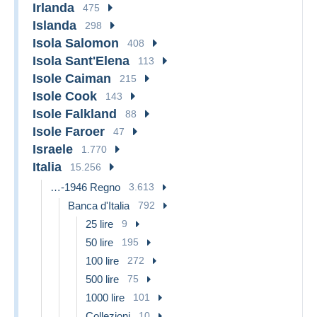
Irlanda
475
Islanda
298
Isola Salomon
408
Isola Sant'Elena
113
Isole Caiman
215
Isole Cook
143
Isole Falkland
88
Isole Faroer
47
Israele
1.770
Italia
15.256
…-1946 Regno
3.613
Banca d'Italia
792
25 lire
9
50 lire
195
100 lire
272
500 lire
75
1000 lire
101
Collezioni
10