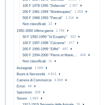
100 F 1978-1995 ''Delacroix''
2.307
200 F 1981-1994 ''Montesquieu''
1.303
500 F 1968-1993 ''Pascal''
1.216
Non classificati
22
1992-2000 Ultima gama
1.766
50 F 1992-1999 ''St Exupéry''
323
100 F 1997-1998 ''Cézanne''
477
200 F 1995-1999 ''Eiffel''
497
500 F 1994-2000 ''Pierre et Marie Curie''
458
Non classificati
11
Assegnati
1.568
Buoni & Necessità
4.813
Camera di Commercio
4.068
Errori
48
Specimen
508
Tesoro
1.083
1917-1919 Tesoreria delle Armate
76