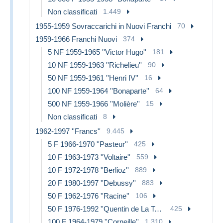
Non classificati
1.449
1955-1959 Sovraccarichi in Nuovi Franchi
70
1959-1966 Franchi Nuovi
374
5 NF 1959-1965 ''Victor Hugo''
181
10 NF 1959-1963 ''Richelieu''
90
50 NF 1959-1961 ''Henri IV''
16
100 NF 1959-1964 ''Bonaparte''
64
500 NF 1959-1966 ''Molière''
15
Non classificati
8
1962-1997 ''Francs''
9.445
5 F 1966-1970 ''Pasteur''
425
10 F 1963-1973 ''Voltaire''
559
10 F 1972-1978 ''Berlioz''
889
20 F 1980-1997 ''Debussy''
883
50 F 1962-1976 ''Racine''
106
50 F 1976-1992 ''Quentin de La Tour''
425
100 F 1964-1979 ''Corneille''
1.310