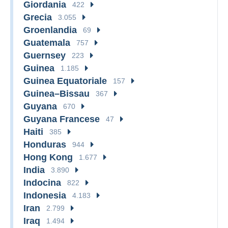
Giordania
422
Grecia
3.055
Groenlandia
69
Guatemala
757
Guernsey
223
Guinea
1.185
Guinea Equatoriale
157
Guinea–Bissau
367
Guyana
670
Guyana Francese
47
Haiti
385
Honduras
944
Hong Kong
1.677
India
3.890
Indocina
822
Indonesia
4.183
Iran
2.799
Iraq
1.494