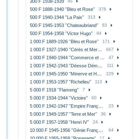
300 F 1938-1939
45
500 F 1888-1940 ''Bleu et Rose''
378
500 F 1940-1944 ''La Paix''
313
500 F 1945-1953 ''Chateaubriand''
83
500 F 1954-1958 ''Victor Hugo''
84
1 000 F 1889-1926 ''Bleu et Rose''
171
1 000 F 1927-1940 ''Cérès et Mercure''
667
1 000 F 1940-1944 ''Commerce et Industrie''
47
1 000 F 1942-1943 ''Déesse Déméter''
111
1 000 F 1945-1950 ''Minerve et Hercule''
229
1 000 F 1953-1957 ''Richelieu''
113
5 000 F 1918 ''Flameng''
7
5 000 F 1934-1944 ''Victoire''
60
5 000 F 1942-1947 ''Empire Français''
23
5 000 F 1949-1957 ''Terre et Mer''
36
5 000 F 1957-1958 ''Henri IV''
24
10 000 F 1945-1956 ''Génie Français''
64
10 000 F 1955-1958 ''Bonaparte''
17