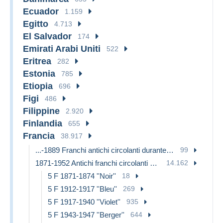
Ecuador
1.159
Egitto
4.713
El Salvador
174
Emirati Arabi Uniti
522
Eritrea
282
Estonia
785
Etiopia
696
Figi
486
Filippine
2.920
Finlandia
655
Francia
38.917
...-1889 Franchi antichi circolanti durante il XIX sec.
99
1871-1952 Antichi franchi circolanti nel XX secolo
14.162
5 F 1871-1874 ''Noir''
18
5 F 1912-1917 ''Bleu''
269
5 F 1917-1940 ''Violet''
935
5 F 1943-1947 ''Berger''
644