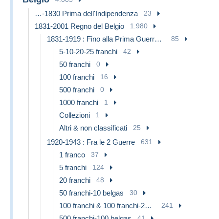
…-1830 Prima dell'Indipendenza
23
1831-2001 Regno del Belgio
1.980
1831-1919 : Fino alla Prima Guerra Mondiale
85
5-10-20-25 franchi
42
50 franchi
0
100 franchi
16
500 franchi
0
1000 franchi
1
Collezioni
1
Altri & non classificati
25
1920-1943 : Fra le 2 Guerre
631
1 franco
37
5 franchi
124
20 franchi
48
50 franchi-10 belgas
30
100 franchi & 100 franchi-20 belgas
241
500 franchi-100 belgas
41