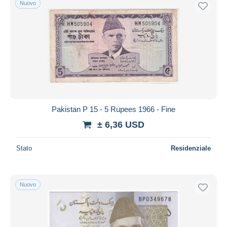
Nuovo
Spedizione gratuita
Metodi di pagamento
PayPal
Bonifico bancario
Visa
Mastercard
Bancontact
Pakistan P 15 - 5 Rupees 1966 - Fine
iDeal
± 6,36 USD
Maestro
Deselezionare tutto
Stato
Residenziale
Residenza del venditore
Tutto il mondo
Nuovo