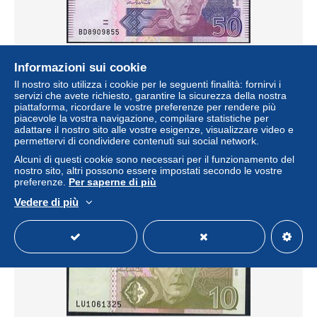
Informazioni sui cookie
Il nostro sito utilizza i cookie per le seguenti finalità: fornirvi i
PAKISTAN P47c 50 RUPEES 2010 #BD = FIRST PREFIX
servizi che avete richiesto, garantire la sicurezza della nostra
UNC.
piattaforma, ricordare le vostre preferenze per rendere più
± 5,20 USD
piacevole la vostra navigazione, compilare statistiche per
adattare il nostro sito alle vostre esigenze, visualizzare video e
permettervi di condividere contenuti sui social network.
Stato
Residenziale
Alcuni di questi cookie sono necessari per il funzionamento del
nostro sito, altri possono essere impostati secondo le vostre
preferenze.
Per saperne di più
Vedere di più
Nuovo