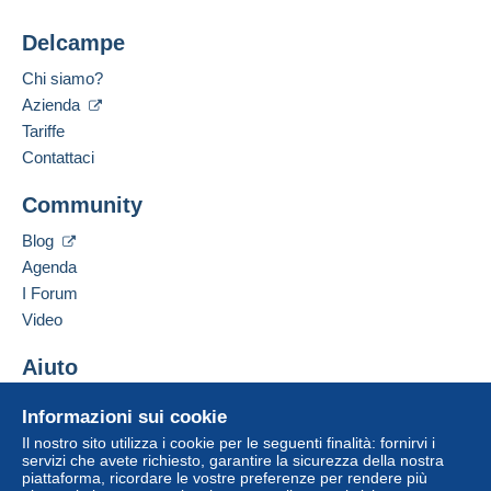
Delcampe
Chi siamo?
Azienda
Tariffe
Contattaci
Community
Blog
Agenda
I Forum
Video
Aiuto
Centro assistenza
Informazioni sui cookie
Acquistare su Delcampe
Il nostro sito utilizza i cookie per le seguenti finalità: fornirvi i
Vendere su Delcampe
servizi che avete richiesto, garantire la sicurezza della nostra
piattaforma, ricordare le vostre preferenze per rendere più
Un sito sicuro