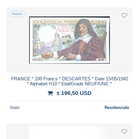
Solo sconto
Spedizione gratuita
Nuovo
Metodi di pagamento
PayPal
Bonifico bancario
Visa
Mastercard
Bancontact
iDeal
FRANCE * 100 Francs * DESCARTES * Date 15/05/1942
* Alphabet H10 * Etat/Grade NEUF/UNC *
Maestro
± 196,50 USD
Deselezionare tutto
Residenza del venditore
Stato
Residenziale
Tutto il mondo