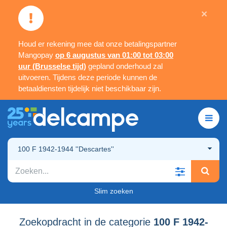
×
Houd er rekening mee dat onze betalingspartner
Mangopay
op 6 augustus van 01:00 tot 03:00
uur (Brusselse tijd)
gepland onderhoud zal
uitvoeren. Tijdens deze periode kunnen de
betaaldiensten tijdelijk niet beschikbaar zijn.
100 F 1942-1944 ''Descartes''
Slim zoeken
Zoekopdracht in de categorie
100 F 1942-