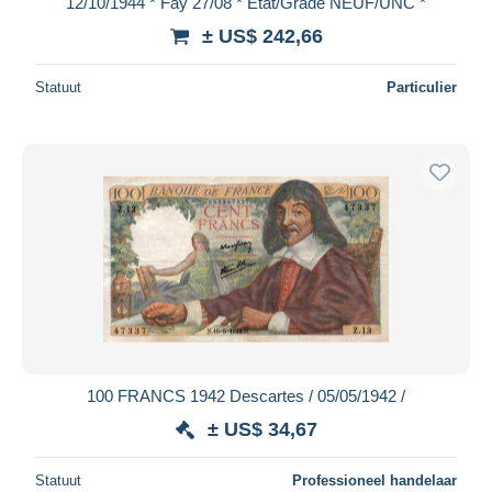
12/10/1944 * Fay 27/08 * Etat/Grade NEUF/UNC *
Maestro
± US$ 242,66
Alles deselecteren
Statuut
Particulier
Woonplaats van de verkoper
Wereldwijd
Toepassen
100 FRANCS 1942 Descartes / 05/05/1942 /
± US$ 34,67
Statuut
Professioneel handelaar