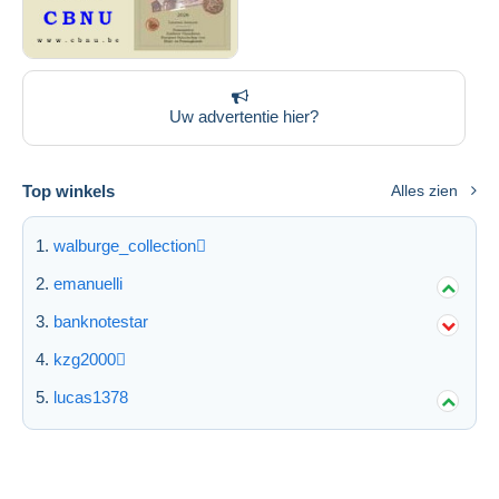
Uw advertentie hier?
Top winkels
Alles zien
walburge_collection
emanuelli
banknotestar
kzg2000
lucas1378