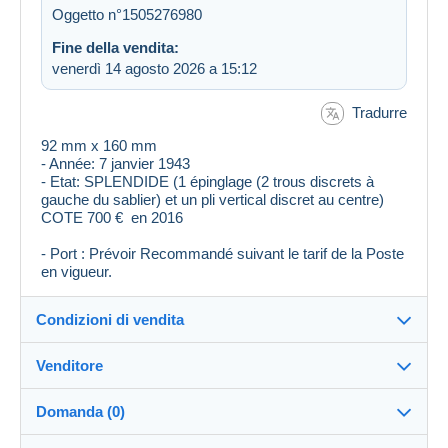
Oggetto n°1505276980
Fine della vendita:
venerdì 14 agosto 2026 a 15:12
Tradurre
92 mm x 160 mm
- Année: 7 janvier 1943
- Etat: SPLENDIDE (1 épinglage (2 trous discrets à
gauche du sablier) et un pli vertical discret au centre)
COTE 700 € en 2016
- Port : Prévoir Recommandé suivant le tarif de la Poste
en vigueur.
Condizioni di vendita
Venditore
Destinazione:
Vedi l'elenco dei paesi
Domanda (0)
tourscollections
100%
(4605x)
Invio: