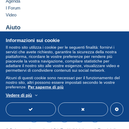
Agenda
può comportare conseguenze sul conto
I Forum
dell'acquirente.
Aggiungere questo venditore ai preferiti
Video
Contattare il venditore
Se le Condizioni di vendita del venditore includono
Inserisci questo venditore in Lista Nera
clausole relative al pagamento, queste sono da
Aiuto
considerarsi nulle e non dovute. Le condizioni di
Centro assistenza
pagamento del sito Delcampe, definite nelle
Informazioni sui cookie
Acquistare su Delcampe
condizioni d'uso
, sono le uniche applicabili.
Il nostro sito utilizza i cookie per le seguenti finalità: fornirvi i
Vendere su Delcampe
servizi che avete richiesto, garantire la sicurezza della nostra
Gli acquisti devono essere pagati entro
14 giorni
piattaforma, ricordare le vostre preferenze per rendere più
Un sito sicuro
dal ricevimento della richiesta di pagamento del
piacevole la vostra navigazione, compilare statistiche per
venditore.
adattare il nostro sito alle vostre esigenze, visualizzare video e
permettervi di condividere contenuti sui social network.
Garanzia:
Alcuni di questi cookie sono necessari per il funzionamento del
Diritto di recesso
|
Spese di restituzione a carico
nostro sito, altri possono essere impostati secondo le vostre
dell'acquirente.
preferenze.
Per saperne di più
Per conoscere i termini per il reso e per il rimborso
Vedere di più
dell'oggetto
consulta la Carta Delcampe
.
Italiano
USD
Versione standard
Americ
Lisez bien mes conditions jusqu'au
bout avant d'enchérir ou de me