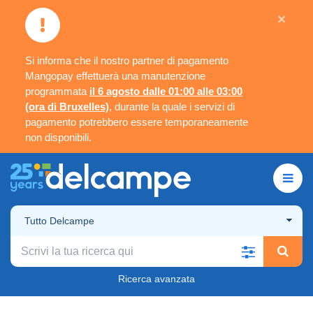
×
Si informa che il nostro partner di pagamento
Mangopay effettuerà una manutenzione
programmata
il 6 agosto dalle 01:00 alle 03:00
(ora di Bruxelles)
, durante la quale i servizi di
pagamento potrebbero essere temporaneamente
non disponibili.
Tutto Delcampe
Ricerca avanzata