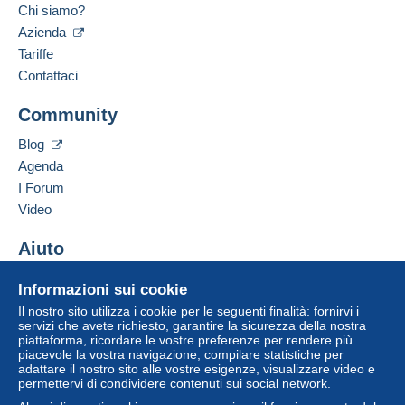
Francia
Chi siamo?
bancario diretto al venditore.
Lingua parlata:
Azienda
L'acquirente utilizza i metodi di pagamento
Francese
Tariffe
disponibili su Delcampe nella pagina "
I miei
Contattaci
acquisti: Da pagare
".
Aggiungere questo venditore ai preferiti
Community
Un pagamento non effettuato tramite
carta di
Contattare il venditore
Inserisci questo venditore in Lista Nera
credito/debito
o bonifico sul saldo sarà rimborsato
Blog
dal venditore all'acquirente. Un acquisto non pagato
Agenda
può comportare conseguenze sul conto
I Forum
dell'acquirente.
Video
Se le Condizioni di vendita del venditore includono
clausole relative al pagamento, queste sono da
Aiuto
considerarsi nulle e non dovute. Le condizioni di
pagamento del sito Delcampe, definite nelle
Centro assistenza
Informazioni sui cookie
condizioni d'uso
, sono le uniche applicabili.
Acquistare su Delcampe
Il nostro sito utilizza i cookie per le seguenti finalità: fornirvi i
Gli acquisti devono essere pagati entro
14 giorni
Vendere su Delcampe
servizi che avete richiesto, garantire la sicurezza della nostra
dal ricevimento della richiesta di pagamento del
piattaforma, ricordare le vostre preferenze per rendere più
Un sito sicuro
piacevole la vostra navigazione, compilare statistiche per
venditore.
adattare il nostro sito alle vostre esigenze, visualizzare video e
permettervi di condividere contenuti sui social network.