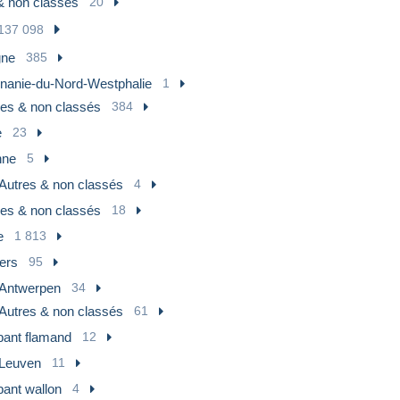
& non classés
20
137 098
gne
385
nanie-du-Nord-Westphalie
1
res & non classés
384
e
23
nne
5
Autres & non classés
4
res & non classés
18
e
1 813
ers
95
Antwerpen
34
Autres & non classés
61
bant flamand
12
Leuven
11
bant wallon
4