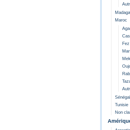
Aut
Madaga
Maroc
Aga
Cas
Fez
Mar
Mek
Ouj
Rab
Taz
Aut
Sénéga
Tunisie
Non cl
Amériqu