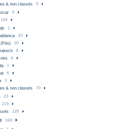
res & non classés
9
scar
6
158
dir
1
ablanca
43
 (Fès)
20
rakech
8
nès
6
da
1
at
6
a
3
res & non classés
70
l
23
219
assés
128
e
169
1