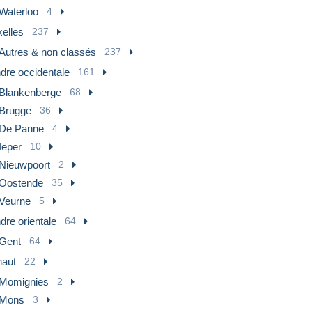
Waterloo
4
xelles
237
Autres & non classés
237
dre occidentale
161
Blankenberge
68
Brugge
36
De Panne
4
Ieper
10
Nieuwpoort
2
Oostende
35
Veurne
5
dre orientale
64
Gent
64
naut
22
Momignies
2
Mons
3