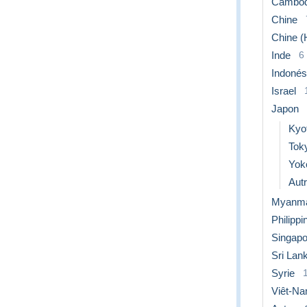
Cambo
Chine
Chine (
Inde
6
Indonés
Israel
Japon
Kyo
Tok
Yok
Aut
Myanma
Philippi
Singapo
Sri Lan
Syrie
Viêt-N