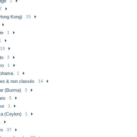
dge
1
7
Hong Kong)
15
ie
1
1
19
to
3
yo
1
ohama
1
res & non classés
14
r (Burma)
3
nes
5
ur
1
ka (Ceylon)
1
1
am
37