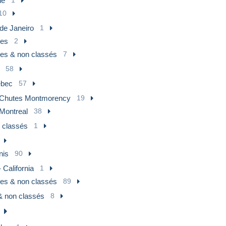
ne
10
de Janeiro
1
res
2
res & non classés
7
58
bec
57
Chutes Montmorency
19
Montreal
38
 classés
1
nis
90
 California
1
res & non classés
89
& non classés
8