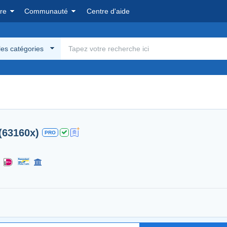
re
Communauté
Centre d'aide
les catégories
(63160x)
PRO