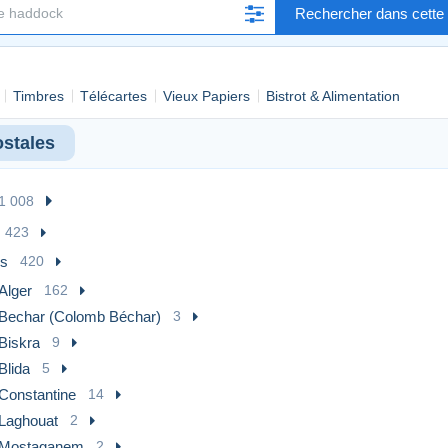
Rechercher dans cette 
Timbres
Télécartes
Vieux Papiers
Bistrot & Alimentation
ostales
1 008
423
es
420
Alger
162
Bechar (Colomb Béchar)
3
Biskra
9
Blida
5
Constantine
14
Laghouat
2
Mostaganem
2