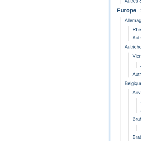
Autres 
Europe
Allema
Rhé
Aut
Autrich
Vie
Aut
Belgiqu
Anv
Bra
Bra