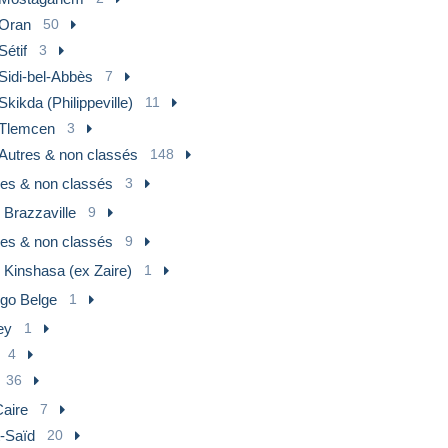
Oran
50
Sétif
3
Sidi-bel-Abbès
7
Skikda (Philippeville)
11
Tlemcen
3
Autres & non classés
148
res & non classés
3
 Brazzaville
9
res & non classés
9
 Kinshasa (ex Zaire)
1
go Belge
1
ey
1
4
36
Caire
7
t-Saïd
20