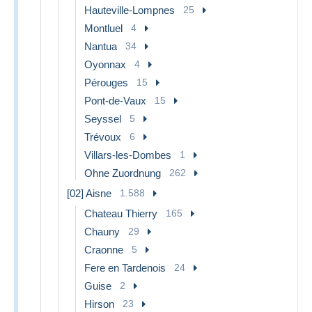
Hauteville-Lompnes
25
Montluel
4
Nantua
34
Oyonnax
4
Pérouges
15
Pont-de-Vaux
15
Seyssel
5
Trévoux
6
Villars-les-Dombes
1
Ohne Zuordnung
262
[02] Aisne
1.588
Chateau Thierry
165
Chauny
29
Craonne
5
Fere en Tardenois
24
Guise
2
Hirson
23