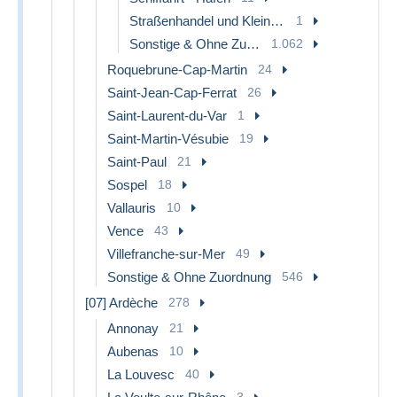
Straßenhandel und Kleingewerbe
1
Sonstige & Ohne Zuordnung
1.062
Roquebrune-Cap-Martin
24
Saint-Jean-Cap-Ferrat
26
Saint-Laurent-du-Var
1
Saint-Martin-Vésubie
19
Saint-Paul
21
Sospel
18
Vallauris
10
Vence
43
Villefranche-sur-Mer
49
Sonstige & Ohne Zuordnung
546
[07] Ardèche
278
Annonay
21
Aubenas
10
La Louvesc
40
3