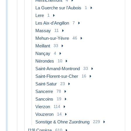
Henrichemont
La Guerche sur l'Aubois
1
Lere
1
Les Aix-d'Angillon
7
Massay
11
Mehun-sur-Yèvre
46
Meillant
33
Nançay
4
Nérondes
10
Saint-Amand-Montrond
33
Saint-Florent-sur-Cher
16
Saint-Satur
23
Sancerre
78
Sancoins
19
Vierzon
114
Vouzeron
14
Sonstige & Ohne Zuordnung
229
[19] Corrèze
610