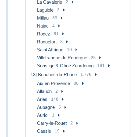
La Cavalerie
2
Laguiole
3
Millau
36
Najac
4
Rodez
91
Roquefort
8
Saint Affrique
10
Villefranche de Rouergue
25
Sonstige & Ohne Zuordnung
191
[13] Bouches-du-Rhône
1.776
Aix en Provence
80
Allauch
2
Arles
148
Aubagne
5
Auriol
1
Carry-le-Rouet
2
Cassis
19