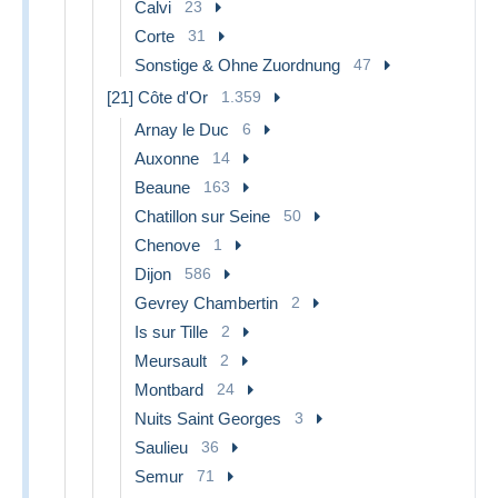
Calvi
23
Corte
31
Sonstige & Ohne Zuordnung
47
[21] Côte d'Or
1.359
Arnay le Duc
6
Auxonne
14
Beaune
163
Chatillon sur Seine
50
Chenove
1
Dijon
586
Gevrey Chambertin
2
Is sur Tille
2
Meursault
2
Montbard
24
Nuits Saint Georges
3
Saulieu
36
Semur
71