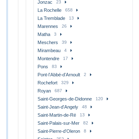
Jonzac
23
La Rochelle
658
La Tremblade
13
Marennes
26
Matha
3
Meschers
39
Mirambeau
4
Montendre
17
Pons
83
Pont-l'Abbé-d'Arnoult
2
Rochefort
329
Royan
687
Saint-Georges-de-Didonne
120
Saint-Jean-d'Angely
48
Saint-Martin-de-Ré
13
Saint-Palais-sur-Mer
82
Saint-Pierre-d'Oleron
8
252