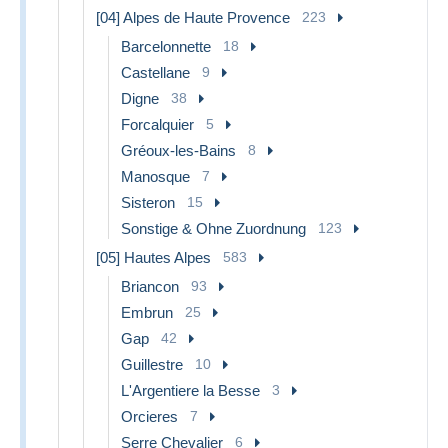
[04] Alpes de Haute Provence
223
Barcelonnette
18
Castellane
9
Digne
38
Forcalquier
5
Gréoux-les-Bains
8
Manosque
7
Sisteron
15
Sonstige & Ohne Zuordnung
123
[05] Hautes Alpes
583
Briancon
93
Embrun
25
Gap
42
Guillestre
10
L'Argentiere la Besse
3
Orcieres
7
Serre Chevalier
6