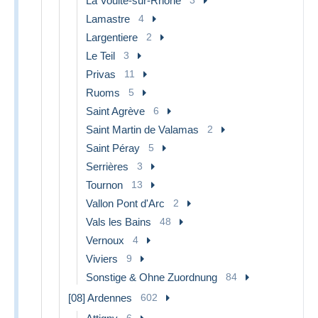
La Voulte-sur-Rhône
Lamastre
4
Largentiere
2
Le Teil
3
Privas
11
Ruoms
5
Saint Agrève
6
Saint Martin de Valamas
2
Saint Péray
5
Serrières
3
Tournon
13
Vallon Pont d'Arc
2
Vals les Bains
48
Vernoux
4
Viviers
9
Sonstige & Ohne Zuordnung
84
[08] Ardennes
602
6