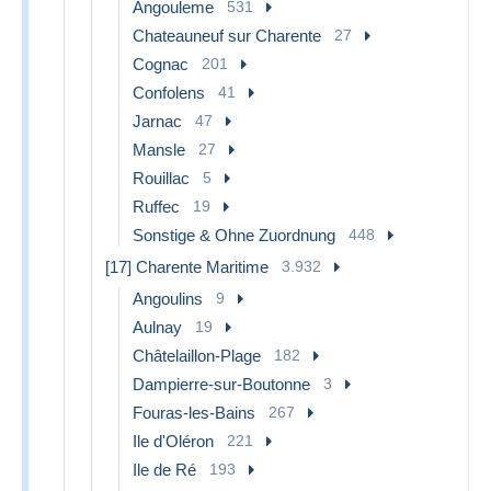
Angouleme
531
Chateauneuf sur Charente
27
Cognac
201
Confolens
41
Jarnac
47
Mansle
27
Rouillac
5
Ruffec
19
Sonstige & Ohne Zuordnung
448
[17] Charente Maritime
3.932
Angoulins
9
Aulnay
19
Châtelaillon-Plage
182
Dampierre-sur-Boutonne
3
Fouras-les-Bains
267
Ile d'Oléron
221
Ile de Ré
193