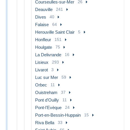
Courseulles-sur-Mer
26
Deauville
241
Dives
40
Falaise
64
Herouville Saint Clair
5
Honfleur
151
Houlgate
75
La Delivrande
16
Lisieux
293
Livarot
3
Luc sur Mer
59
Orbec
11
Ouistreham
37
Pont d'Ouilly
11
Pont-l'Evèque
24
Port-en-Bessin-Huppain
15
Riva Bella
33
66