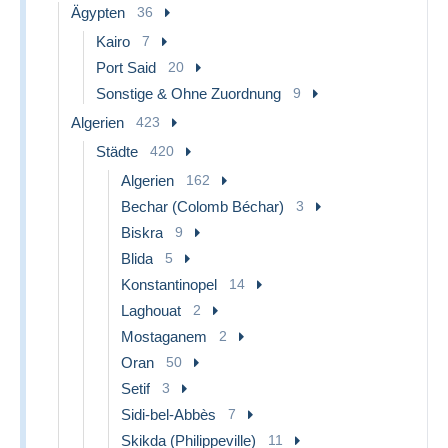
Ägypten
36
Kairo
7
Port Said
20
Sonstige & Ohne Zuordnung
9
Algerien
423
Städte
420
Algerien
162
Bechar (Colomb Béchar)
3
Biskra
9
Blida
5
Konstantinopel
14
Laghouat
2
Mostaganem
2
Oran
50
Setif
3
Sidi-bel-Abbès
7
Skikda (Philippeville)
11