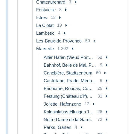
Chateaurenard
3
Fontvieille
8
Istres
13
La Ciotat
19
Lambesc
4
Les-Baux-de-Provence
50
Marseille
1.202
Alter Hafen (Vieux Port), Saint-Victor, Le Panier
62
Bahnhof, Belle de Mai, Plombières
9
Canebière, Stadtzentrum
60
Castellane, Prado, Menpenti, Rouet
6
Endoume, Roucas, Corniche, Strände
25
Festung (Château d'If), Frioul, Inseln...
31
Joliette, Hafenzone
12
Kolonialausstellungen 1906 - 1922
28
Notre-Dame de la Garde, Aufzug und Marienfigur
72
Parks, Gärten
4