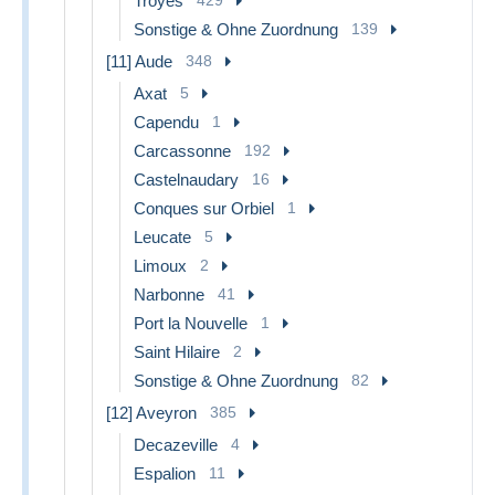
Troyes
Sonstige & Ohne Zuordnung
139
[11] Aude
348
Axat
5
Capendu
1
Carcassonne
192
Castelnaudary
16
Conques sur Orbiel
1
Leucate
5
Limoux
2
Narbonne
41
Port la Nouvelle
1
Saint Hilaire
2
Sonstige & Ohne Zuordnung
82
[12] Aveyron
385
Decazeville
4
Espalion
11