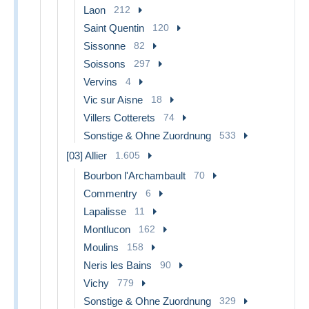
Laon
212
Saint Quentin
120
Sissonne
82
Soissons
297
Vervins
4
Vic sur Aisne
18
Villers Cotterets
74
Sonstige & Ohne Zuordnung
533
[03] Allier
1.605
Bourbon l'Archambault
70
Commentry
6
Lapalisse
11
Montlucon
162
Moulins
158
Neris les Bains
90
Vichy
779
Sonstige & Ohne Zuordnung
329