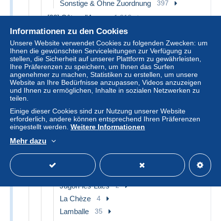
Sonstige & Ohne Zuordnung
397
[22] Côtes d'Armor
1.919
Informationen zu den Cookies
Binic
33
Unsere Website verwendet Cookies zu folgenden Zwecken: um
Bosméléac
2
Ihnen die gewünschten Serviceleitungen zur Verfügung zu
Callac
2
stellen, die Sicherheit auf unserer Plattform zu gewährleisten,
Ihre Präferenzen zu speichern, um Ihnen das Surfen
Cap Frehel
44
angenehmer zu machen, Statistiken zu erstellen, um unsere
Website an Ihre Bedürfnisse anzupassen, Videos anzuzeigen
Châtelaudren
4
und Ihnen zu ermöglichen, Inhalte in sozialen Netzwerken zu
Créhen
2
teilen.
Dinan
232
Einige dieser Cookies sind zur Nutzung unserer Website
erforderlich, andere können entsprechend Ihren Präferenzen
Erquy
36
eingestellt werden.
Weitere Informationen
Etables-sur-Mer
33
Mehr dazu
Gouarec
16
Guingamp
43
Ile de Bréhat
84
Jugon-les-Lacs
2
La Chèze
4
Lamballe
35