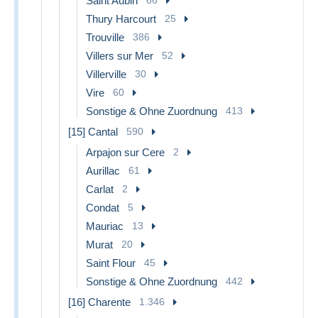
Saint Aubin
Thury Harcourt
25
Trouville
386
Villers sur Mer
52
Villerville
30
Vire
60
Sonstige & Ohne Zuordnung
413
[15] Cantal
590
Arpajon sur Cere
2
Aurillac
61
Carlat
2
Condat
5
Mauriac
13
Murat
20
Saint Flour
45
Sonstige & Ohne Zuordnung
442
[16] Charente
1.346