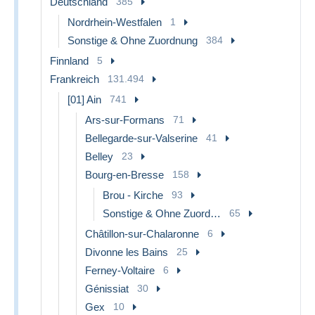
Deutschland
385
Nordrhein-Westfalen
1
Sonstige & Ohne Zuordnung
384
Finnland
5
Frankreich
131.494
[01] Ain
741
Ars-sur-Formans
71
Bellegarde-sur-Valserine
41
Belley
23
Bourg-en-Bresse
158
Brou - Kirche
93
Sonstige & Ohne Zuordnung
65
Châtillon-sur-Chalaronne
6
Divonne les Bains
25
Ferney-Voltaire
6
Génissiat
30
Gex
10