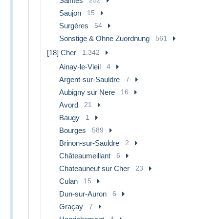
Saintes
Saujon
15
Surgères
54
Sonstige & Ohne Zuordnung
561
[18] Cher
1.342
Ainay-le-Vieil
4
Argent-sur-Sauldre
7
Aubigny sur Nere
16
Avord
21
Baugy
1
Bourges
589
Brinon-sur-Sauldre
2
Châteaumeillant
6
Chateauneuf sur Cher
23
Culan
15
Dun-sur-Auron
6
Graçay
7
4