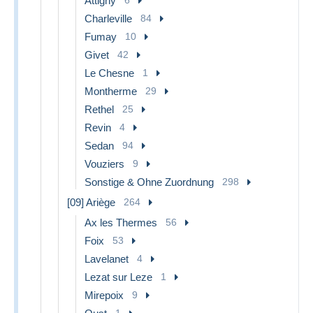
Attigny
Charleville
84
Fumay
10
Givet
42
Le Chesne
1
Montherme
29
Rethel
25
Revin
4
Sedan
94
Vouziers
9
Sonstige & Ohne Zuordnung
298
[09] Ariège
264
Ax les Thermes
56
Foix
53
Lavelanet
4
Lezat sur Leze
1
Mirepoix
9
1