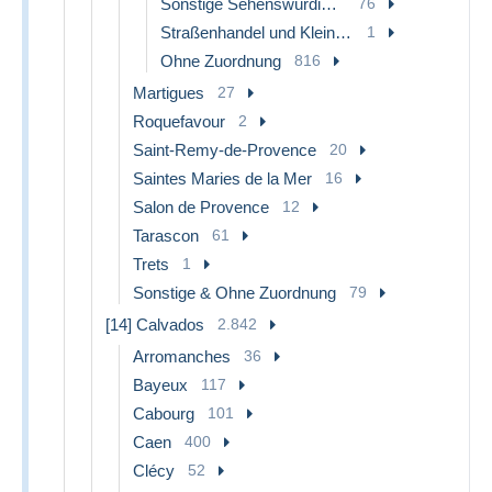
Sonstige Sehenswürdigkeiten
76
Straßenhandel und Kleingewerbe
1
Ohne Zuordnung
816
Martigues
27
Roquefavour
2
Saint-Remy-de-Provence
20
Saintes Maries de la Mer
16
Salon de Provence
12
Tarascon
61
Trets
1
Sonstige & Ohne Zuordnung
79
[14] Calvados
2.842
Arromanches
36
Bayeux
117
Cabourg
101
Caen
400
Clécy
52