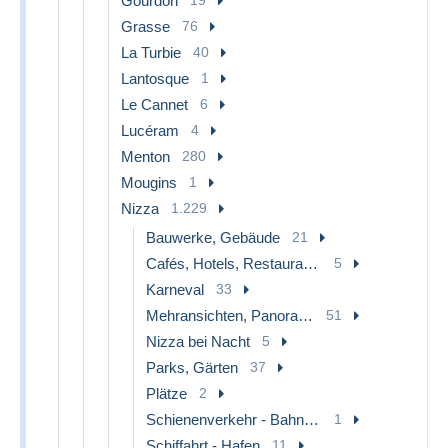
Gourdon
Grasse
76
La Turbie
40
Lantosque
1
Le Cannet
6
Lucéram
4
Menton
280
Mougins
1
Nizza
1.229
Bauwerke, Gebäude
21
Cafés, Hotels, Restaurants
5
Karneval
33
Mehransichten, Panoramakarten
51
Nizza bei Nacht
5
Parks, Gärten
37
Plätze
2
Schienenverkehr - Bahnhof
1
Schiffahrt - Hafen
11