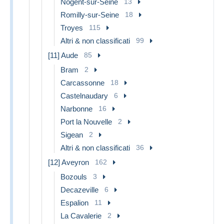
Nogent-sur-Seine
13
Romilly-sur-Seine
18
Troyes
115
Altri & non classificati
99
[11] Aude
85
Bram
2
Carcassonne
18
Castelnaudary
6
Narbonne
16
Port la Nouvelle
2
Sigean
2
Altri & non classificati
36
[12] Aveyron
162
Bozouls
3
Decazeville
6
Espalion
11
La Cavalerie
2