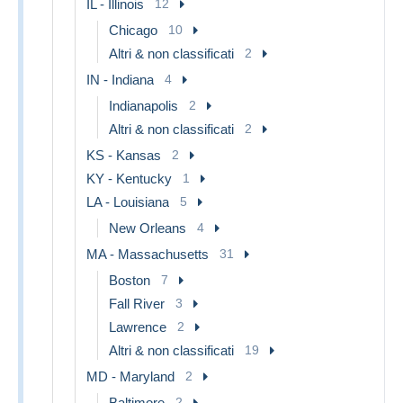
IL - Illinois
12
Chicago
10
Altri & non classificati
2
IN - Indiana
4
Indianapolis
2
Altri & non classificati
2
KS - Kansas
2
KY - Kentucky
1
LA - Louisiana
5
New Orleans
4
MA - Massachusetts
31
Boston
7
Fall River
3
Lawrence
2
Altri & non classificati
19
MD - Maryland
2
Baltimore
2