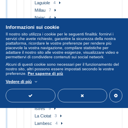
Laguiole
4
Millau
7
Najac
4
Rodez
10
Informazioni sui cookie
Roquefort
2
Il nostro sito utilizza i cookie per le seguenti finalità: fornirvi i
servizi che avete richiesto, garantire la sicurezza della nostra
Saint Affrique
4
piattaforma, ricordare le vostre preferenze per rendere più
Villefranche de Rouergue
14
piacevole la vostra navigazione, compilare statistiche per
adattare il nostro sito alle vostre esigenze, visualizzare video e
Altri & non classificati
94
permettervi di condividere contenuti sui social network.
[13] Bouches-du-Rhône
400
Alcuni di questi cookie sono necessari per il funzionamento del
nostro sito, altri possono essere impostati secondo le vostre
Aix en Provence
17
preferenze.
Per saperne di più
Arles
29
Vedere di più
Carry-le-Rouet
2
Cassis
2
Fontvieille
2
Istres
9
La Ciotat
3
Lambesc
4