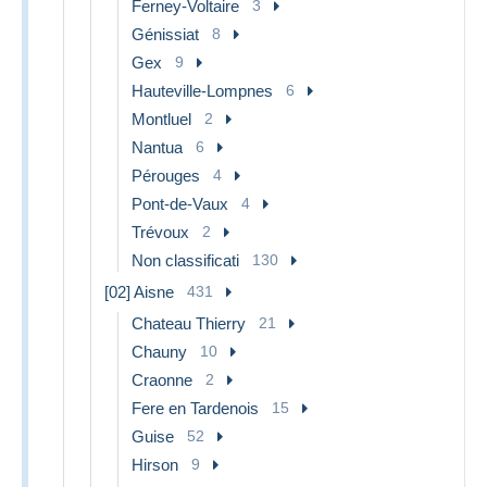
Ferney-Voltaire
3
Génissiat
8
Gex
9
Hauteville-Lompnes
6
Montluel
2
Nantua
6
Pérouges
4
Pont-de-Vaux
4
Trévoux
2
Non classificati
130
[02] Aisne
431
Chateau Thierry
21
Chauny
10
Craonne
2
Fere en Tardenois
15
Guise
52
Hirson
9