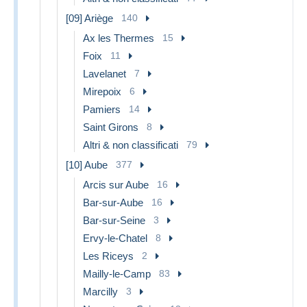
[09] Ariège
140
Ax les Thermes
15
Foix
11
Lavelanet
7
Mirepoix
6
Pamiers
14
Saint Girons
8
Altri & non classificati
79
[10] Aube
377
Arcis sur Aube
16
Bar-sur-Aube
16
Bar-sur-Seine
3
Ervy-le-Chatel
8
Les Riceys
2
Mailly-le-Camp
83
Marcilly
3