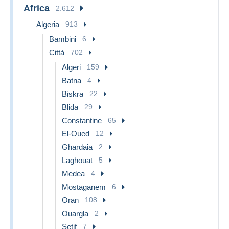
Africa
2.612
Algeria
913
Bambini
6
Città
702
Algeri
159
Batna
4
Biskra
22
Blida
29
Constantine
65
El-Oued
12
Ghardaia
2
Laghouat
5
Medea
4
Mostaganem
6
Oran
108
Ouargla
2
Setif
7