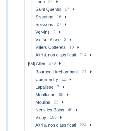
Laon
24
Saint Quentin
17
Sissonne
16
Soissons
27
Vervins
2
Vic sur Aisne
3
Villers Cotterets
19
Altri & non classificati
214
[03] Allier
579
Bourbon l'Archambault
21
Commentry
11
Lapalisse
7
Montlucon
68
Moulins
53
Neris les Bains
40
Vichy
155
Altri & non classificati
224