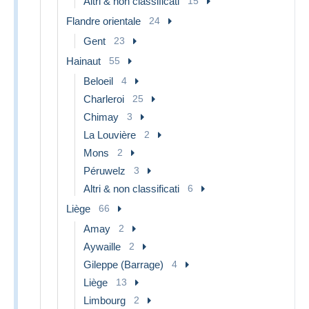
Altri & non classificati
15
Flandre orientale
24
Gent
23
Hainaut
55
Beloeil
4
Charleroi
25
Chimay
3
La Louvière
2
Mons
2
Péruwelz
3
Altri & non classificati
6
Liège
66
Amay
2
Aywaille
2
Gileppe (Barrage)
4
Liège
13
Limbourg
2