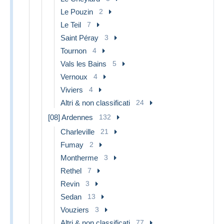
Le Pouzin
2
Le Teil
7
Saint Péray
3
Tournon
4
Vals les Bains
5
Vernoux
4
Viviers
4
Altri & non classificati
24
[08] Ardennes
132
Charleville
21
Fumay
2
Montherme
3
Rethel
7
Revin
3
Sedan
13
Vouziers
3
Altri & non classificati
77