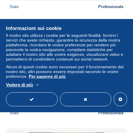
Stato
Professionale
Informazioni sui cookie
Nuovo
Il nostro sito utilizza i cookie per le seguenti finalità: fornirvi i
servizi che avete richiesto, garantire la sicurezza della nostra
piattaforma, ricordare le vostre preferenze per rendere più
piacevole la vostra navigazione, compilare statistiche per
adattare il nostro sito alle vostre esigenze, visualizzare video e
permettervi di condividere contenuti sui social network.
Alcuni di questi cookie sono necessari per il funzionamento del
nostro sito, altri possono essere impostati secondo le vostre
preferenze.
Per saperne di più
Vedere di più
75-PARIS PLACE DE LA CONCORDE-N°3759-C/0215
± 5,76 USD
Stato
Professionale