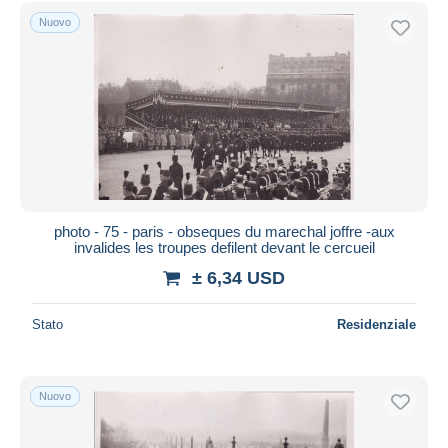
Spedizione gratuita
Nuovo
Metodi di pagamento
PayPal
Bonifico bancario
Visa
Mastercard
Bancontact
iDeal
photo - 75 - paris - obseques du marechal joffre -aux
invalides les troupes defilent devant le cercueil
Maestro
± 6,34 USD
Deselezionare tutto
Residenza del venditore
Stato
Residenziale
Tutto il mondo
Nuovo