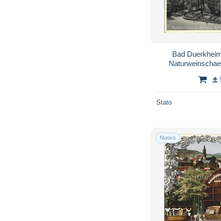
Bad Duerkheim
Naturweinschae
±
Stato
Nuovo