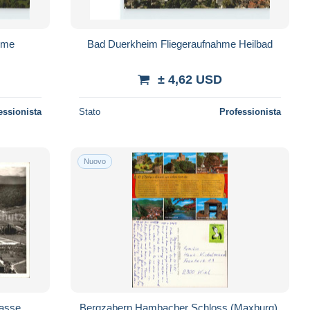
hme
Bad Duerkheim Fliegeraufnahme Heilbad
± 4,62 USD
essionista
Stato
Professionista
Nuovo
rasse
Bergzabern Hambacher Schloss (Maxburg),