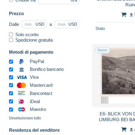
ora
Ruin
Prezzo
±
Dalle
a
USD
USD
Stato
Solo sconto
Spedizione gratuita
Nuovo
Metodi di pagamento
PayPal
Bonifico bancario
Visa
Mastercard
Bancontact
iDeal
Maestro
E6- BLICK VON DER KLOSTERRUINE
Deselezionare tutto
LIMBURG BEI B
TAL DER HEN
±
Residenza del venditore