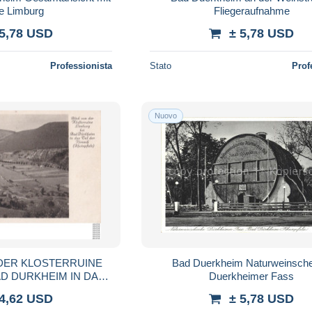
e Limburg
Fliegeraufnahme
 5,78 USD
± 5,78 USD
Professionista
Stato
Prof
Nuovo
Bad Duerkheim Naturweinsch
AD DURKHEIM IN DAS
Duerkheimer Fass
AC - ( 2 SCANS )
 4,62 USD
± 5,78 USD