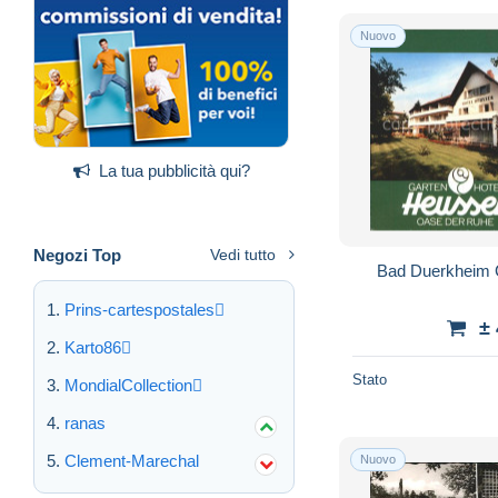
Nuovo
La tua pubblicità qui?
Negozi Top
Vedi tutto
Bad Duerkheim 
Prins-cartespostales
±
Karto86
Stato
MondialCollection
ranas
Clement-Marechal
Nuovo