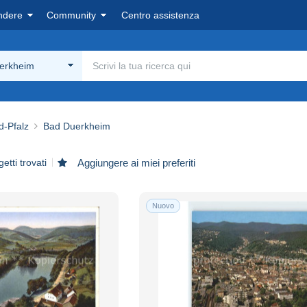
ndere
Community
Centro assistenza
erkheim
d-Pfalz
Bad Duerkheim
etti trovati
Aggiungere ai miei preferiti
Nuovo