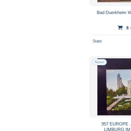
Bad Duerkheim W
±
Stato
Nuovo
957 EUROPE . KLOSTER RUINE 
LIMBURG IM