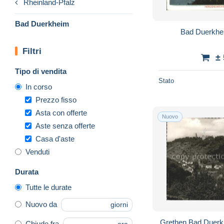
Rheinland-Pfalz
Bad Duerkheim
Bad Duerkhe
Filtri
±
Tipo di vendita
Stato
In corso
Prezzo fisso
Asta con offerte
Nuovo
Aste senza offerte
Casa d'aste
Venduti
Durata
Tutte le durate
Nuovo da
giorni
Grethen Bad Duerk
Chiude fra