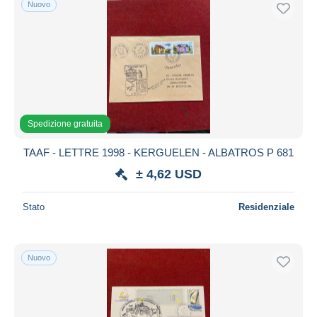
Nuovo
Spedizione gratuita
Metodi di pagamento
PayPal
Bonifico bancario
Visa
Mastercard
Spedizione gratuita
Bancontact
TAAF - LETTRE 1998 - KERGUELEN - ALBATROS P 681
iDeal
± 4,62 USD
Maestro
Deselezionare tutto
Stato
Residenziale
Residenza del venditore
Tutto il mondo
Nuovo