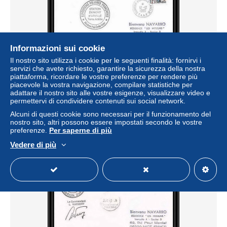
Informazioni sui cookie
Il nostro sito utilizza i cookie per le seguenti finalità: fornirvi i
servizi che avete richiesto, garantire la sicurezza della nostra
1658 mission paul émile victor 12/12/1990 TAAF Antarctic
piattaforma, ricordare le vostre preferenze per rendere più
terres australes Lettre (cover)
piacevole la vostra navigazione, compilare statistiche per
adattare il nostro sito alle vostre esigenze, visualizzare video e
± 2,25 USD
permettervi di condividere contenuti sui social network.
Alcuni di questi cookie sono necessari per il funzionamento del
Stato
Professionista
nostro sito, altri possono essere impostati secondo le vostre
preferenze.
Per saperne di più
Vedere di più