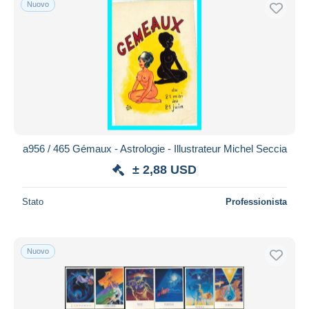
Nuovo
Spedizione gratuita
Metodi di pagamento
PayPal
Bonifico bancario
Visa
Mastercard
Bancontact
a956 / 465 Gémaux - Astrologie - Illustrateur Michel Seccia
iDeal
± 2,88 USD
Maestro
Deselezionare tutto
Stato
Professionista
Residenza del venditore
Tutto il mondo
Nuovo