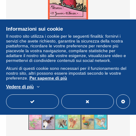
Informazioni sui cookie
38387 / ️ Tir 100ex- Signes ZODIAQUE N°2 Astrologique
VERSEAU 21 janvier-18 Février Signe AIR 1970s
Il nostro sito utilizza i cookie per le seguenti finalità: fornirvi i
CASTOR BLEU
servizi che avete richiesto, garantire la sicurezza della nostra
piattaforma, ricordare le vostre preferenze per rendere più
± 4,03 USD
piacevole la vostra navigazione, compilare statistiche per
adattare il nostro sito alle vostre esigenze, visualizzare video e
permettervi di condividere contenuti sui social network.
Stato
Professionista
Alcuni di questi cookie sono necessari per il funzionamento del
nostro sito, altri possono essere impostati secondo le vostre
preferenze.
Per saperne di più
Vedere di più