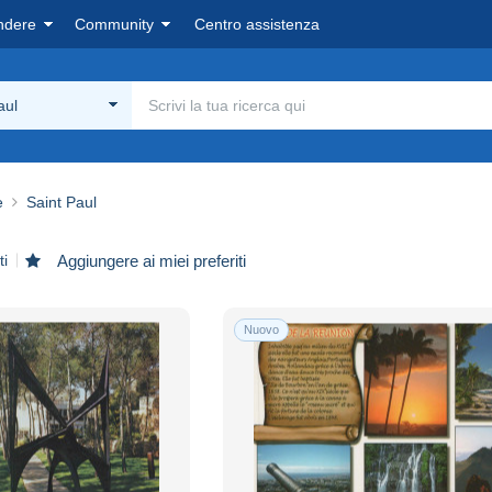
ndere
Community
Centro assistenza
aul
e
Saint Paul
ti
Aggiungere ai miei preferiti
Nuovo