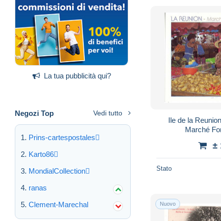
La tua pubblicità qui?
Negozi Top
Vedi tutto
Ile de la Reuni
Marché For
Prins-cartespostales
±
Karto86
Stato
MondialCollection
ranas
Clement-Marechal
Nuovo