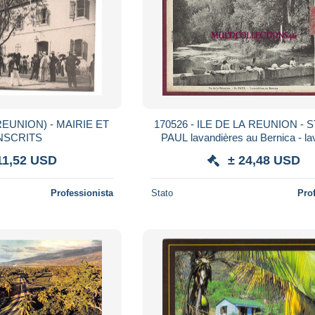
REUNION) - MAIRIE ET
170526 - ILE DE LA REUNION - 
NSCRITS
PAUL lavandières au Bernica - la
cliché Luda
11,52 USD
± 24,48 USD
Professionista
Stato
Pro