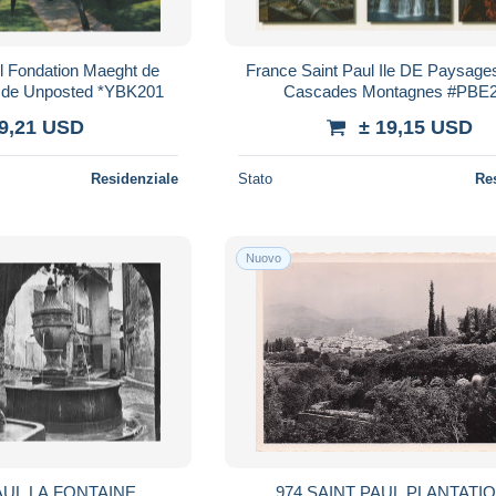
l Fondation Maeght de
France Saint Paul Ile DE Paysage
s de Unposted *YBK201
Cascades Montagnes #PBE
 9,21 USD
± 19,15 USD
Residenziale
Stato
Re
Nuovo
AUL LA FONTAINE
974 SAINT PAUL PLANTATI