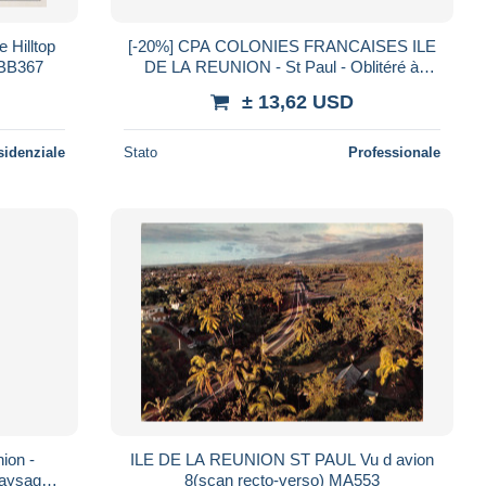
 Hilltop
[-20%] CPA COLONIES FRANCAISES ILE
YBB367
DE LA REUNION - St Paul - Oblitéré à
Diego su
± 13,62 USD
sidenziale
Stato
Professionale
ion -
ILE DE LA REUNION ST PAUL Vu d avion
paysage -
8(scan recto-verso) MA553