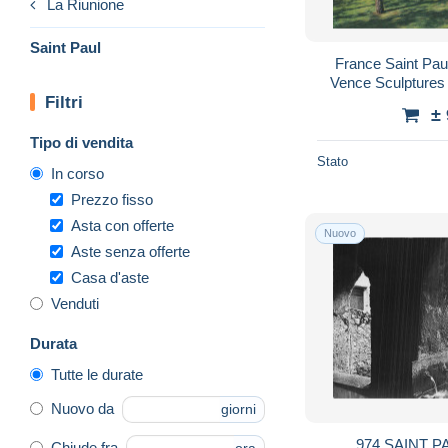
La Riunione
Saint Paul
France Saint Pau
Vence Sculpture
Filtri
±
Tipo di vendita
Stato
In corso
Prezzo fisso
Asta con offerte
Nuovo
Aste senza offerte
Casa d'aste
Venduti
Durata
Tutte le durate
Nuovo da
giorni
974 SAINT P
Chiude fra