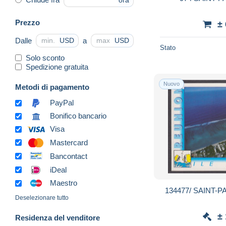
ora
Prezzo
±
Dalle
a
USD
USD
Stato
Solo sconto
Spedizione gratuita
Nuovo
Metodi di pagamento
PayPal
Bonifico bancario
Visa
Mastercard
Bancontact
iDeal
Maestro
134477/ SAINT-PAU
Deselezionare tutto
±
Residenza del venditore