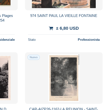
s Plages
974 SAINT PAUL LA VIEILLE FONTAINE
254
± 6,80 USD
sidenziale
Stato
Professionista
Nuovo
ON D
CAR-AIZP26-1162-LA REUNION - SAINT-