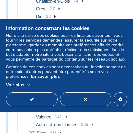
Châtillon-en-Diois
14
Crest
27
Die
33
Dieulefit
30
Information concernant les cookies
Donzere
6
Notre site utilise des cookies pour les finalités suivantes : vous
Grignan
47
fournir les services demandés, assurer la sécurité sur notre
plateforme, garder en mémoire vos préférences afin de rendre
Hauterives
39
votre navigation plus agréable, réaliser des statistiques dans le
but d’adapter notre site à vos besoins, afficher des vidéos et
Les Grands Goulets
16
vous permettre de partager du contenu sur les réseaux sociaux.
Livron
1
Certains de ces cookies sont nécessaires au fonctionnement de
Loriol
2
notre site, d’autres peuvent être paramétrés selon vos
préférences.
En savoir plus
Luc-en-Diois
8
Voir plus
Montelimar
47
Nyons
56
Pierrelatte
6
Romans sur Isere
37
Valence
141
Autres & non classés
385
241