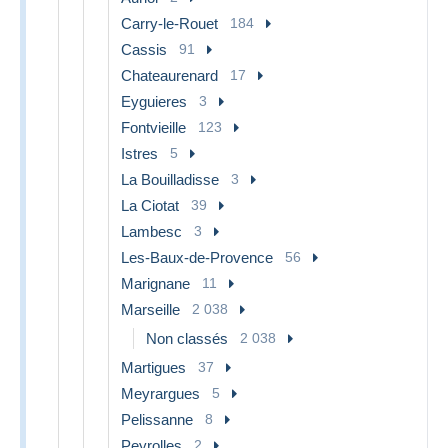
Carry-le-Rouet
184
Cassis
91
Chateaurenard
17
Eyguieres
3
Fontvieille
123
Istres
5
La Bouilladisse
3
La Ciotat
39
Lambesc
3
Les-Baux-de-Provence
56
Marignane
11
Marseille
2 038
Non classés
2 038
Martigues
37
Meyrargues
5
Pelissanne
8
Peyrolles
2