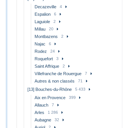
Decazeville
4
Espalion
6
Laguiole
2
Millau
20
Montbazens
2
Najac
6
Rodez
24
Roquefort
3
Saint Affrique
2
Villefranche de Rouergue
7
Autres & non classés
71
[13] Bouches-du-Rhône
5 433
Aix en Provence
399
Allauch
7
Arles
1 286
Aubagne
32
Auriol
2