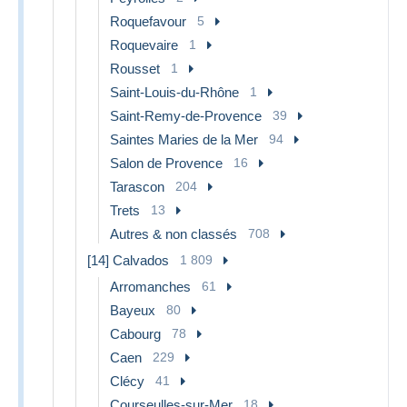
Roquefavour
5
Roquevaire
1
Rousset
1
Saint-Louis-du-Rhône
1
Saint-Remy-de-Provence
39
Saintes Maries de la Mer
94
Salon de Provence
16
Tarascon
204
Trets
13
Autres & non classés
708
[14] Calvados
1 809
Arromanches
61
Bayeux
80
Cabourg
78
Caen
229
Clécy
41
Courseulles-sur-Mer
18