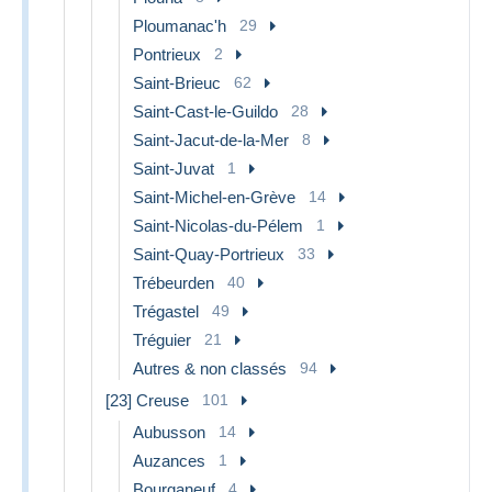
Ploumanac'h
29
Pontrieux
2
Saint-Brieuc
62
Saint-Cast-le-Guildo
28
Saint-Jacut-de-la-Mer
8
Saint-Juvat
1
Saint-Michel-en-Grève
14
Saint-Nicolas-du-Pélem
1
Saint-Quay-Portrieux
33
Trébeurden
40
Trégastel
49
Tréguier
21
Autres & non classés
94
[23] Creuse
101
Aubusson
14
Auzances
1
Bourganeuf
4