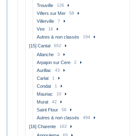
Trouville
126
Villers sur Mer
58
Villerville
7
Vire
16
Autres & non classés
194
[15] Cantal
652
Allanche
3
Arpajon sur Cere
2
Aurillac
43
Carlat
1
Condat
1
Mauriac
10
Murat
42
Saint Flour
56
Autres & non classés
494
[16] Charente
162
Angouleme
69