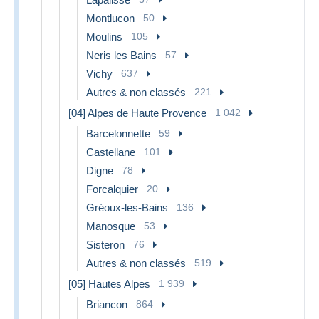
Montlucon
50
Moulins
105
Neris les Bains
57
Vichy
637
Autres & non classés
221
[04] Alpes de Haute Provence
1 042
Barcelonnette
59
Castellane
101
Digne
78
Forcalquier
20
Gréoux-les-Bains
136
Manosque
53
Sisteron
76
Autres & non classés
519
[05] Hautes Alpes
1 939
Briancon
864