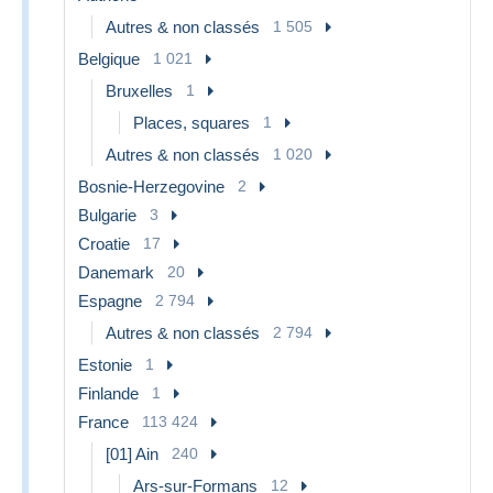
Autres & non classés
1 505
Belgique
1 021
Bruxelles
1
Places, squares
1
Autres & non classés
1 020
Bosnie-Herzegovine
2
Bulgarie
3
Croatie
17
Danemark
20
Espagne
2 794
Autres & non classés
2 794
Estonie
1
Finlande
1
France
113 424
[01] Ain
240
Ars-sur-Formans
12