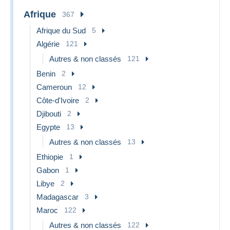
Expédition possible à l’international
Afrique
367
Merci de votre visite chez À-la-carte.
Afrique du Sud
5
À chacun sa carte
Algérie
121
Autres & non classés
121
Benin
2
Cameroun
12
Côte-d'Ivoire
2
Djibouti
2
Egypte
13
Autres & non classés
13
Ethiopie
1
Gabon
1
Libye
2
Madagascar
3
Maroc
122
Autres & non classés
122