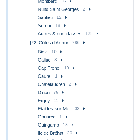
Montbard
16
Nuits Saint Georges
2
Saulieu
12
Semur
18
Autres & non classés
128
[22] Côtes d'Armor
796
Binic
10
Callac
3
Cap Frehel
10
Caurel
1
Châtelaudren
2
Dinan
75
Erquy
11
Etables-sur-Mer
32
Gouarec
1
Guingamp
13
Ile de Bréhat
20