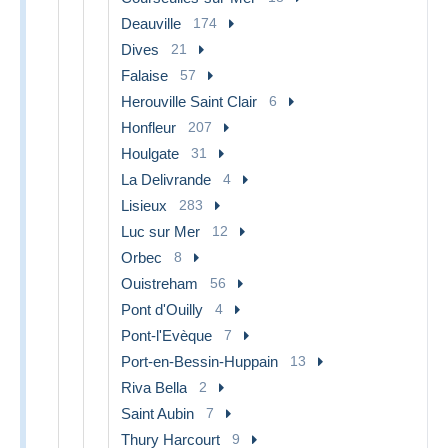
Deauville
174
Dives
21
Falaise
57
Herouville Saint Clair
6
Honfleur
207
Houlgate
31
La Delivrande
4
Lisieux
283
Luc sur Mer
12
Orbec
8
Ouistreham
56
Pont d'Ouilly
4
Pont-l'Evèque
7
Port-en-Bessin-Huppain
13
Riva Bella
2
Saint Aubin
7
Thury Harcourt
9