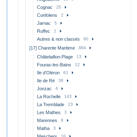
Cognac
25
Confolens
2
Jarnac
5
Ruffec
1
Autres & non classés
60
[17] Charente Maritime
884
Châtelaillon-Plage
13
Fouras-les-Bains
12
Ile d'Oléron
61
Ile de Ré
38
Jonzac
4
La Rochelle
143
La Tremblade
23
Les Mathes
3
Marennes
8
Matha
3
Meschers
16