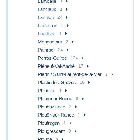
Lamballe
1
Lancieux
1
Lannion
24
Lanvollon
1
Loudéac
1
Moncontour
2
Paimpol
24
Perros-Guirec
124
Pléneuf-Val-André
17
Plérin / Saint-Laurent-de-la-Mer
1
Plestin-les-Greves
10
Pleubian
1
Pleumeur-Bodou
8
Ploubazlanec
2
Plouër-sur-Rance
1
Ploufragan
1
Plougrescant
9
Plouha
8