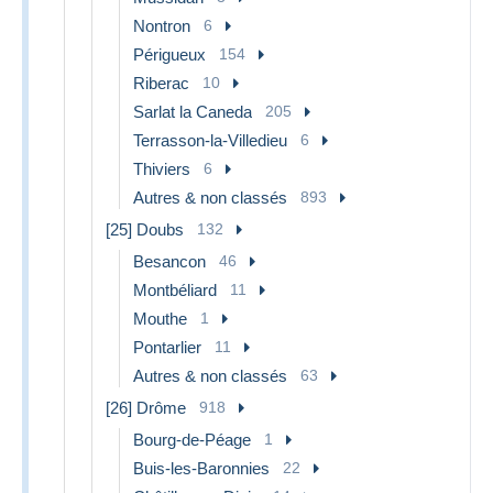
Nontron
6
Périgueux
154
Riberac
10
Sarlat la Caneda
205
Terrasson-la-Villedieu
6
Thiviers
6
Autres & non classés
893
[25] Doubs
132
Besancon
46
Montbéliard
11
Mouthe
1
Pontarlier
11
Autres & non classés
63
[26] Drôme
918
Bourg-de-Péage
1
Buis-les-Baronnies
22