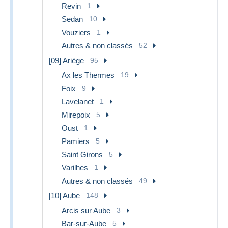
Revin
1
Sedan
10
Vouziers
1
Autres & non classés
52
[09] Ariège
95
Ax les Thermes
19
Foix
9
Lavelanet
1
Mirepoix
5
Oust
1
Pamiers
5
Saint Girons
5
Varilhes
1
Autres & non classés
49
[10] Aube
148
Arcis sur Aube
3
Bar-sur-Aube
5