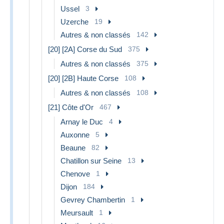
Ussel
3
Uzerche
19
Autres & non classés
142
[20] [2A] Corse du Sud
375
Autres & non classés
375
[20] [2B] Haute Corse
108
Autres & non classés
108
[21] Côte d'Or
467
Arnay le Duc
4
Auxonne
5
Beaune
82
Chatillon sur Seine
13
Chenove
1
Dijon
184
Gevrey Chambertin
1
Meursault
1