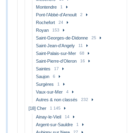
Montendre
1
Pont-l'Abbé-d'Arnoult
2
Rochefort
24
Royan
153
Saint-Georges-de-Didonne
25
Saint-Jean-d'Angely
11
Saint-Palais-sur-Mer
68
Saint-Pierre-d'Oleron
16
Saintes
17
Saujon
6
Surgères
1
Vaux-sur-Mer
4
Autres & non classés
232
[18] Cher
1 145
Ainay-le-Vieil
14
Argent-sur-Sauldre
1
Aubigny sur Nere
27