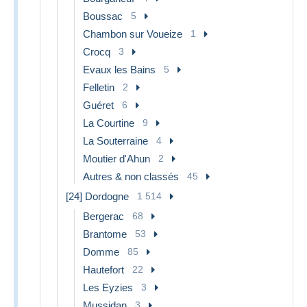
Boussac
5
Chambon sur Voueize
1
Crocq
3
Evaux les Bains
5
Felletin
2
Guéret
6
La Courtine
9
La Souterraine
4
Moutier d'Ahun
2
Autres & non classés
45
[24] Dordogne
1 514
Bergerac
68
Brantome
53
Domme
85
Hautefort
22
Les Eyzies
3
Mussidan
3