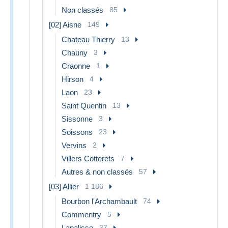
Non classés
85
[02] Aisne
149
Chateau Thierry
13
Chauny
3
Craonne
1
Hirson
4
Laon
23
Saint Quentin
13
Sissonne
3
Soissons
23
Vervins
2
Villers Cotterets
7
Autres & non classés
57
[03] Allier
1 186
Bourbon l'Archambault
74
Commentry
5
Lapalisse
37