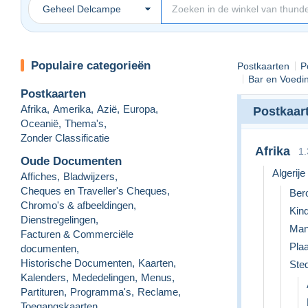
Geheel Delcampe
Populaire categorieën
Postkaarten
P
Bar en Voedi
Postkaarten
Afrika
,
Amerika
,
Azië
,
Europa
,
Postkaar
Oceanië
,
Thema's
,
Zonder Classificatie
Afrika
1.
Oude Documenten
Algerije
Affiches
,
Bladwijzers
,
Cheques en Traveller's Cheques
,
Ber
Chromo's & afbeeldingen
,
Kin
Dienstregelingen
,
Man
Facturen & Commerciële
Pla
documenten
,
Historische Documenten
,
Kaarten
,
Ste
Kalenders
,
Mededelingen
,
Menus
,
Partituren
,
Programma's
,
Reclame
,
Toegangskaarten
,