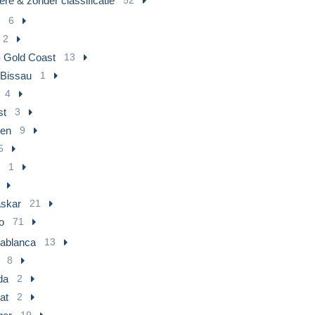
re & zonder classificatie
6
2
 Gold Coast
13
-Bissau
1
4
st
3
en
9
5
1
skar
21
o
71
ablanca
13
8
da
2
at
2
19