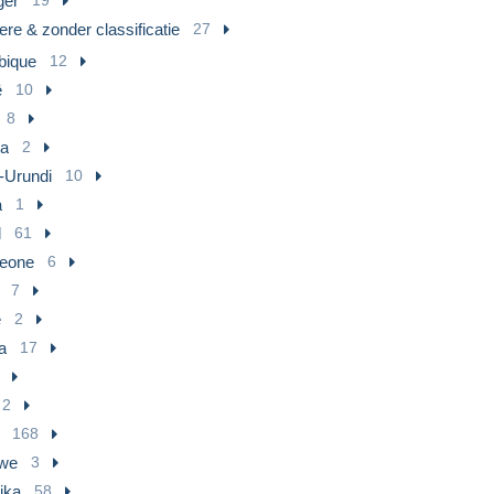
ger
re & zonder classificatie
27
ique
12
ë
10
8
a
2
-Urundi
10
a
1
l
61
Leone
6
7
ë
2
a
17
2
168
we
3
ika
58