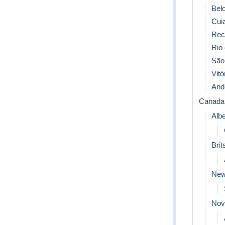
Bel
Cui
Rec
Rio 
São
Vitó
And
Canada
Albe
Bri
New
Nov