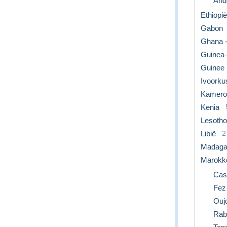
Ande
Ethiopië
Gabon
Ghana -
Guinea
Guinee
Ivoorku
Kamero
Kenia
Lesotho
Libië
2
Madaga
Marokk
Cas
Fez
Ouj
Rab