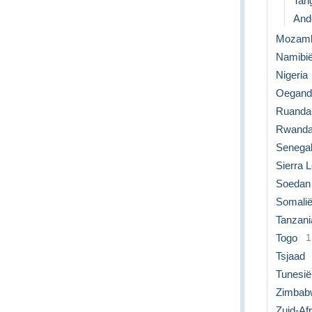
Tan
Ande
Mozamb
Namibi
Nigeria
Oegand
Ruanda
Rwand
Senega
Sierra 
Soedan
Somali
Tanzani
Togo
1
Tsjaad
Tunesië
Zimbab
Zuid-Afr