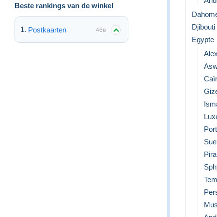
Ande
Beste rankings van de winkel
Dahom
Djibouti
Postkaarten
46e
Egypte
Ale
Asw
Caï
Giz
Isma
Lux
Port
Sue
Pir
Sph
Tem
Per
Mus