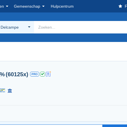
en
Gemeenschap
Hulpcentrum
F
 Delcampe
0%
(60125x)
PRO