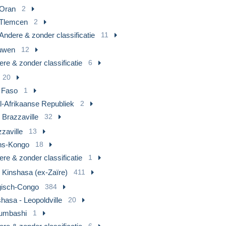
Oran
2
Tlemcen
2
Andere & zonder classificatie
11
uwen
12
re & zonder classificatie
6
20
 Faso
1
l-Afrikaanse Republiek
2
 Brazzaville
32
zaville
13
ns-Kongo
18
re & zonder classificatie
1
 Kinshasa (ex-Zaïre)
411
gisch-Congo
384
hasa - Leopoldville
20
umbashi
1
6