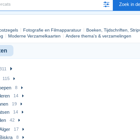
Zoek in d
ostzegels
Fotografie en Filmapparatuur
Boeken, Tijdschriften, Stri
ng
Moderne Verzamelkaarten
Andere thema's & verzamelingen
ten
311
115
oepen
8
deren
14
nen
19
atsen
14
den
42
Alger
17
Biskra
8