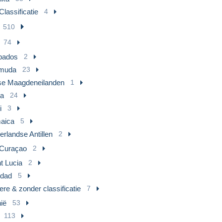
lassificatie
4
510
74
bados
2
muda
23
tse Maagdeneilanden
1
a
24
i
3
aica
5
rlandse Antillen
2
Curaçao
2
t Lucia
2
idad
5
re & zonder classificatie
7
ië
53
113