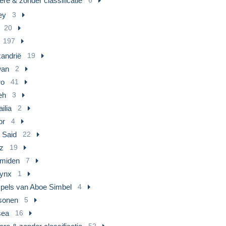
re & zonder classificatie
ey
3
20
197
xandrië
19
an
2
ro
41
eh
3
ilia
2
or
4
 Said
22
z
19
amiden
7
ynx
1
pels van Aboe Simbel
4
sonen
5
ea
16
52