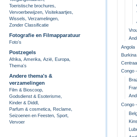
Toeristische brochures
,
Vervoerbewijzen
,
Visitekaartjes
,
Wissels
,
Verzamelingen
,
Zonder Classificatie
Vro
Fotografie en Filmapparatuur
Ande
Foto's
Angola
Postzegels
Burkina
Afrika
,
Amerika
,
Azië
,
Europa
,
Centraa
Thema's
Congo -
Andere thema's &
Braz
verzamelingen
Fra
Film & Bioscoop
,
Ande
Godsdienst & Esoterisme
,
Kinder & Diddl
,
Congo -
Parfum & cosmetica
,
Reclame
,
Bel
Seizoenen en Feesten
,
Sport
,
Kins
Vervoer
Lub