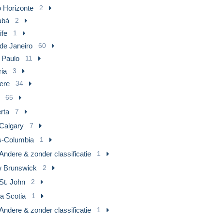
o Horizonte
2
abá
2
ife
1
de Janeiro
60
 Paulo
11
ria
3
ere
34
65
rta
7
Calgary
7
ts-Columbia
1
Andere & zonder classificatie
1
 Brunswick
2
St. John
2
a Scotia
1
Andere & zonder classificatie
1