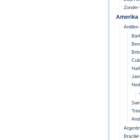
Zonder C
Amerika
Antillen
Bar
Ber
Bri
Cub
Haït
Jam
Nede
Sain
Trin
Ande
Argentin
Brazilië