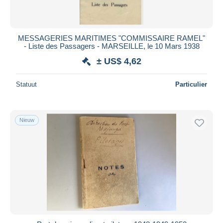
Alle looptijden
Nieuw sinds
Dagen
MESSAGERIES MARITIMES "COMMISSAIRE RAMEL"
- Liste des Passagers - MARSEILLE, le 10 Mars 1938
Eindigt binnen
uren
± US$ 4,62
Prijs
Statuut
Particulier
Van
US$
tot
US$
Alleen met korting
Gratis levering
Nieuw
Betaalmiddelen
PayPal
Bankoverschrijving
Visa
Mastercard
Bancontact
iDeal