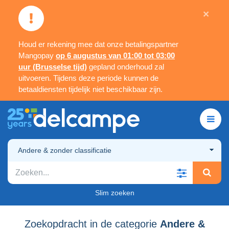
×
Houd er rekening mee dat onze betalingspartner
Mangopay
op 6 augustus van 01:00 tot 03:00
uur (Brusselse tijd)
gepland onderhoud zal
uitvoeren. Tijdens deze periode kunnen de
betaaldiensten tijdelijk niet beschikbaar zijn.
Andere & zonder classificatie
Slim zoeken
Zoekopdracht in de categorie
Andere &