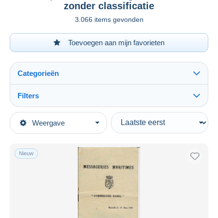
zonder classificatie
3.066 items gevonden
Toevoegen aan mijn favorieten
Categorieën
Filters
Alles zien
Type verkopen
Weergave
Topcategorieën
Actief
Andere thema's & verzamelingen
Vaste prijs
Vervoer
Nieuw
Veiling met biedingen
Boten
Veilingen zonder biedingen
Veilinghuizen
Andere & zonder classificatie
Verkocht
Duur