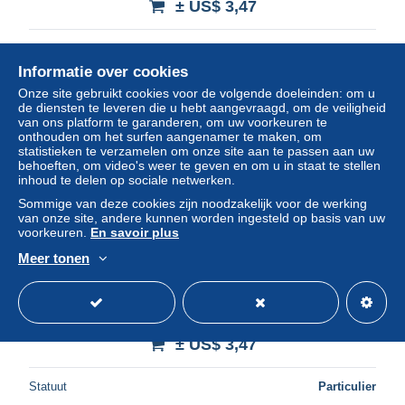
± US$ 3,47
Statuut
Particulier
Informatie over cookies
Onze site gebruikt cookies voor de volgende doeleinden: om u
de diensten te leveren die u hebt aangevraagd, om de veiligheid
van ons platform te garanderen, om uw voorkeuren te
onthouden om het surfen aangenamer te maken, om
statistieken te verzamelen om onze site aan te passen aan uw
behoeften, om video's weer te geven en om u in staat te stellen
inhoud te delen op sociale netwerken.
Sommige van deze cookies zijn noodzakelijk voor de werking
van onze site, andere kunnen worden ingesteld op basis van uw
voorkeuren.
En savoir plus
Meer tonen
BN12 - IMAGES CIGARETTES JOSETTI - MARINE A
VOILE
± US$ 3,47
Statuut
Particulier