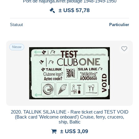
Port de najunga.livret pilotage 1948-1949-1950
Maestro
± US$ 57,78
Alles deselecteren
Statuut
Particulier
Woonplaats van de verkoper
Wereldwijd
Nieuw
Toepassen
2020. TALLINK SILJA LINE - Rare ticket card TEST VOID
(Back card 'Welcome onboard') Cruise, ferry, crucero,
ship, Baltic
± US$ 3,09