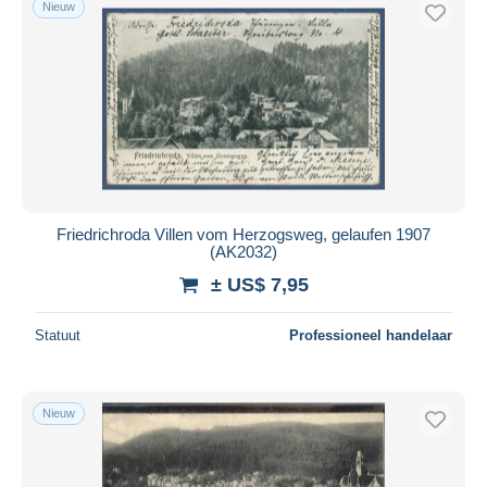
Nieuw
Gratis levering
Betaalmiddelen
PayPal
Bankoverschrijving
Visa
Mastercard
Bancontact
Friedrichroda Villen vom Herzogsweg, gelaufen 1907
iDeal
(AK2032)
Maestro
± US$ 7,95
Alles deselecteren
Statuut
Professioneel handelaar
Woonplaats van de verkoper
Wereldwijd
Nieuw