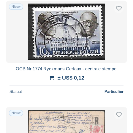
Gratis levering
Nieuw
Betaalmiddelen
PayPal
Bankoverschrijving
Visa
Mastercard
Bancontact
iDeal
OCB Nr 1774 Ryckmans Cerfaux - centrale stempel
Maestro
± US$ 0,12
Alles deselecteren
Statuut
Particulier
Woonplaats van de verkoper
Wereldwijd
Nieuw