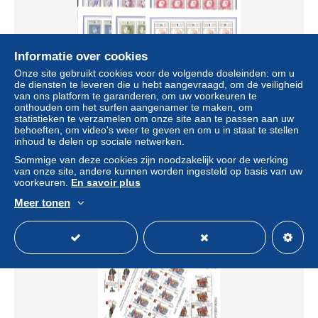
Informatie over cookies
Onze site gebruikt cookies voor de volgende doeleinden: om u
de diensten te leveren die u hebt aangevraagd, om de veiligheid
van ons platform te garanderen, om uw voorkeuren te
onthouden om het surfen aangenamer te maken, om
Belgium 1972 Belgica 72 9 m/s (=10 sets), Mint NH,
statistieken te verzamelen om onze site aan te passen aan uw
History - Kings & Queens (Royalty) - Stamps on Stamps
behoeften, om video's weer te geven en om u in staat te stellen
± US$ 34,68
inhoud te delen op sociale netwerken.
Sommige van deze cookies zijn noodzakelijk voor de werking
van onze site, andere kunnen worden ingesteld op basis van uw
Statuut
Professioneel handelaar
voorkeuren.
En savoir plus
Meer tonen
Nieuw