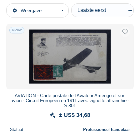
Type verkopen
Weergave
Topcategorieën
Actief
Postkaarten
Vaste prijs
Thema's
Nieuw
Veiling met biedingen
Transportmiddelen
Veilingen zonder biedingen
Luchtvaart
Veilinghuizen
Verkocht
Demonstraties
Duur
Alle looptijden
Nieuw sinds
Dagen
AVIATION - Carte postale de l'Aviateur Amérigo et son
avion - Circuit Européen en 1911 avec vignette affranchie -
Eindigt binnen
uren
S 801
± US$ 34,68
Prijs
Van
US$
tot
US$
Statuut
Professioneel handelaar
Alleen met korting