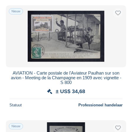
Gratis levering
Nieuw
Betaalmiddelen
PayPal
Bankoverschrijving
Visa
Mastercard
Bancontact
iDeal
AVIATION - Carte postale de l'Aviateur Paulhan sur son
Maestro
avion - Meeting de la Champagne en 1909 avec vignette -
Alles deselecteren
S 800
± US$ 34,68
Woonplaats van de verkoper
Wereldwijd
Statuut
Professioneel handelaar
Nieuw