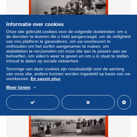
Informatie over cookies
Onze site gebruikt cookies voor de volgende doeleinden: om u
CPA . Quinzaine d'Aviation de la Baie de Seine.
de diensten te leveren die u hebt aangevraagd, om de veiligheid
TROUVILLE DEAUVILLE. Arrivée d'Aéroplanes. (Bt-20.A.
van ons platform te garanderen, om uw voorkeuren te
a.062)
onthouden om het surfen aangenamer te maken, om
statistieken te verzamelen om onze site aan te passen aan uw
± US$ 3,47
behoeften, om video's weer te geven en om u in staat te stellen
inhoud te delen op sociale netwerken.
Statuut
Professioneel handelaar
Sommige van deze cookies zijn noodzakelijk voor de werking
van onze site, andere kunnen worden ingesteld op basis van uw
voorkeuren.
En savoir plus
Meer tonen