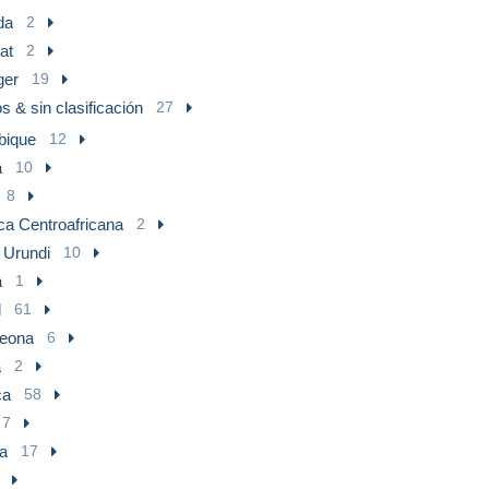
da
2
at
2
ger
19
s & sin clasificación
27
ique
12
a
10
8
ca Centroafricana
2
 Urundi
10
a
1
l
61
Leona
6
a
2
ca
58
7
a
17