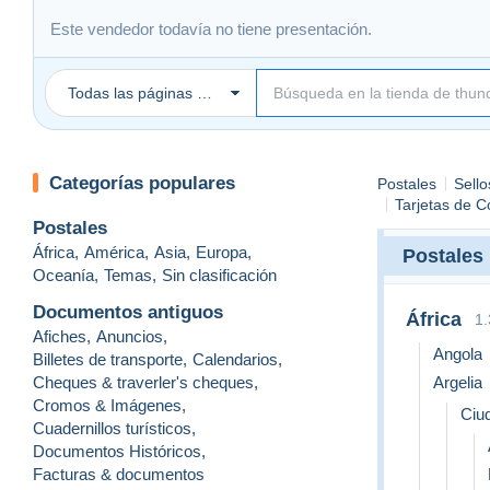
Este vendedor todavía no tiene presentación.
Todas las páginas Delcampe
Categorías populares
Postales
Sello
Tarjetas de 
Postales
África
,
América
,
Asia
,
Europa
,
Postales
Oceanía
,
Temas
,
Sin clasificación
Documentos antiguos
África
1.
Afiches
,
Anuncios
,
Angola
Billetes de transporte
,
Calendarios
,
Cheques & traverler's cheques
,
Argelia
Cromos & Imágenes
,
Ciu
Cuadernillos turísticos
,
Documentos Históricos
,
Facturas & documentos