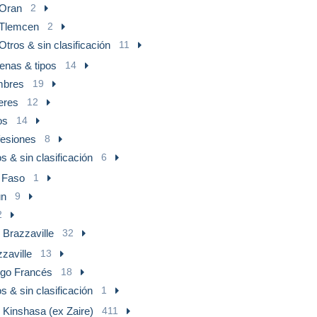
Oran
2
Tlemcen
2
Otros & sin clasificación
11
enas & tipos
14
bres
19
eres
12
os
14
fesiones
8
s & sin clasificación
6
 Faso
1
ún
9
2
 Brazzaville
32
zaville
13
go Francés
18
s & sin clasificación
1
 Kinshasa (ex Zaire)
411