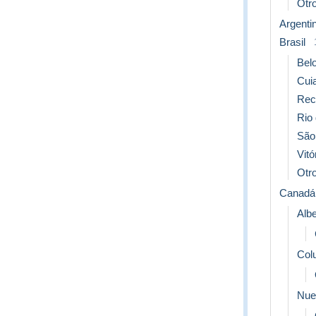
Otro
Argenti
Brasil
Bel
Cui
Rec
Rio 
São
Vitó
Otr
Canadá
Albe
Col
Nue