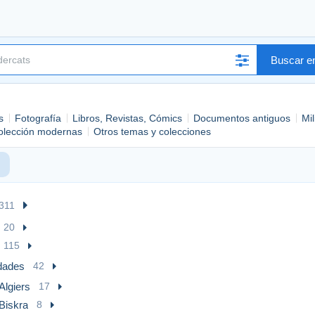
Buscar en
s
Fotografía
Libros, Revistas, Cómics
Documentos antiguos
Mil
Colección modernas
Otros temas y colecciones
311
20
115
dades
42
Algiers
17
Biskra
8