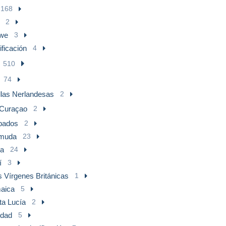
168
2
we
3
ificación
4
510
74
llas Nerlandesas
2
Curaçao
2
bados
2
muda
23
a
24
í
3
s Vírgenes Británicas
1
aica
5
ta Lucía
2
idad
5