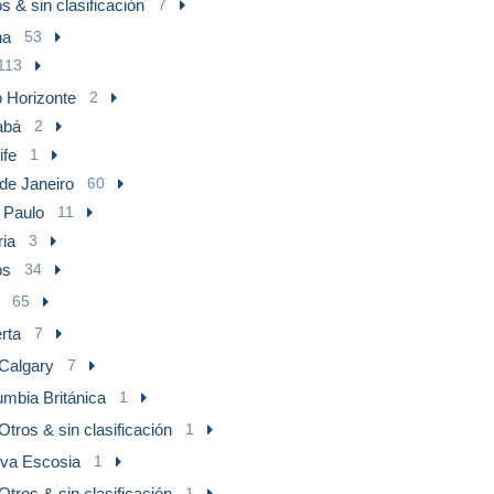
s & sin clasificación
7
na
53
113
o Horizonte
2
abá
2
ife
1
de Janeiro
60
 Paulo
11
ria
3
os
34
65
rta
7
Calgary
7
umbia Británica
1
Otros & sin clasificación
1
va Escosia
1
Otros & sin clasificación
1