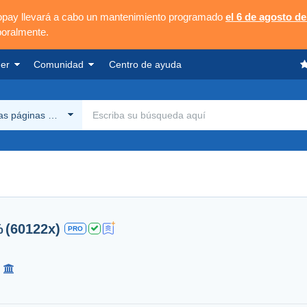
opay llevará a cabo un mantenimiento programado
el 6 de agosto de
poralmente.
er
Comunidad
Centro de ayuda
las páginas Delcampe
%
(60122x)
PRO