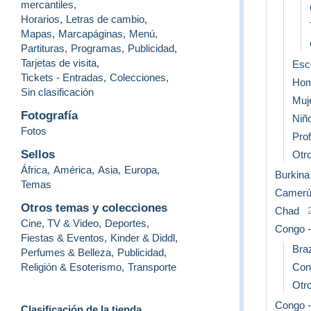
mercantiles
,
Horarios
,
Letras de cambio
,
Mapas
,
Marcapáginas
,
Menú
,
Partituras
,
Programas
,
Publicidad
,
Tarjetas de visita
,
Esc
Tickets - Entradas
,
Colecciones
,
Hom
Sin clasificación
Muj
Fotografía
Niñ
Fotos
Pro
Sellos
Otro
África
,
América
,
Asia
,
Europa
,
Burkina
Temas
Camer
Otros temas y colecciones
Chad
Cine, TV & Video
,
Deportes
,
Congo -
Fiestas & Eventos
,
Kinder & Diddl
,
Braz
Perfumes & Belleza
,
Publicidad
,
Religión & Esoterismo
,
Transporte
Con
Otro
Congo -
Clasificación de la tienda