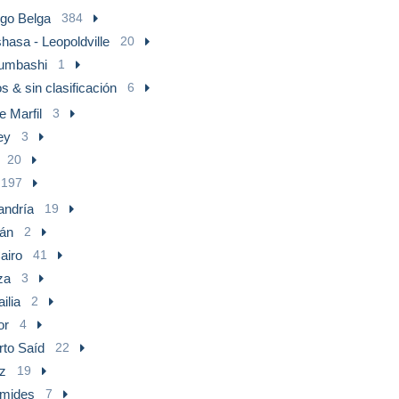
go Belga
384
hasa - Leopoldville
20
umbashi
1
s & sin clasificación
6
e Marfil
3
ey
3
20
197
andría
19
án
2
airo
41
za
3
ilia
2
or
4
rto Saíd
22
z
19
ámides
7