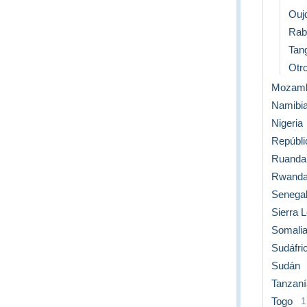
Ouj
Rab
Tan
Otro
Mozamb
Namibi
Nigeria
Repúbli
Ruanda
Rwand
Senega
Sierra 
Somali
Sudáfri
Sudán
Tanzaní
Togo
1