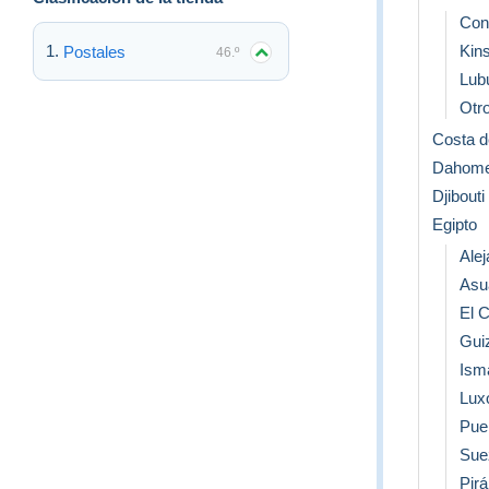
Con
Kins
Postales
46.º
Lub
Otro
Costa d
Dahom
Djibouti
Egipto
Alej
Asu
El C
Gui
Isma
Lux
Pue
Sue
Pir