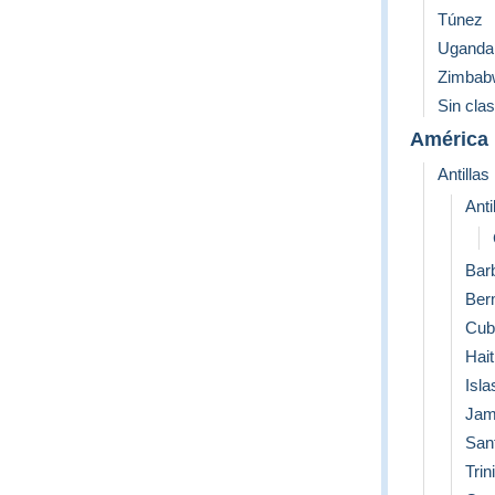
Túnez
Uganda
Zimbab
Sin clas
América
Antillas
Anti
Bar
Ber
Cub
Hait
Isla
Jam
San
Trin