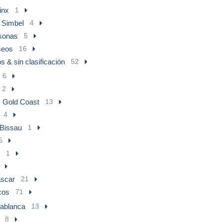
inx
1
 Simbel
4
sonas
5
eos
16
s & sin clasificación
52
6
2
 Gold Coast
13
4
Bissau
1
5
1
scar
21
cos
71
ablanca
13
8