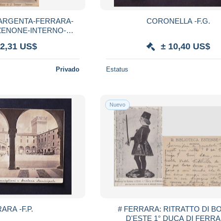
ARGENTA-FERRARA-
CORONELLA -F.G.
 ZENONE-INTERNO-
VIAGGIATA 1940-1950
 2,31 US$
± 10,40 US$
Privado
Estatus
Nuevo
ARA -F.P.
# FERRARA: RITRATTO DI 
D'ESTE 1° DUCA DI FERR