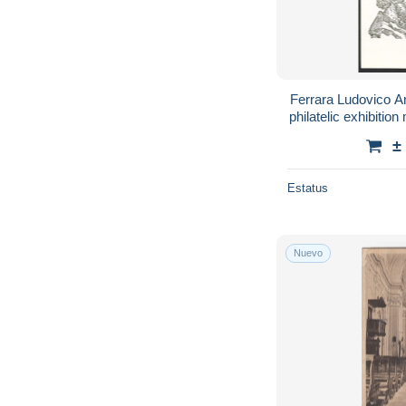
Ferrara Ludovico Ar
philatelic exhibiti
±
Estatus
Nuevo