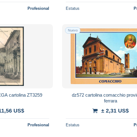
Profesional
Estatus
P
Nuevo
IEGA cartolina ZT3259
dz572 cartolina comacchio provi
ferrara
11,56 US$
± 2,31 US$
Profesional
Estatus
P