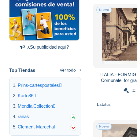
Nuevo
¿Su publicidad aquí?
Top Tiendas
Ver todo
ITALIA - FORMIGN
Comunale, for grande viag.1955 
Prins-cartespostales
±
Karto86
Estatus
MondialCollection
ranas
Clement-Marechal
Nuevo