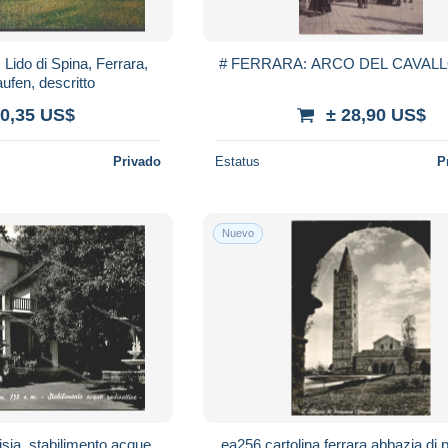
en, Lido di Spina, Ferrara,
# FERRARA: ARCO DEL CAVALLO
1971, gelaufen, descritto
 0,35 US$
± 28,90 US$
Privado
Estatus
P
Nuevo
isia, stabilimento acque
ea256 cartolina ferrara,abbazia d