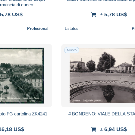
provincia di cuneo
 5,78 US$
± 5,78 US$
Profesional
Estatus
P
Nuevo
Foto FG cartolina ZK4241
# BONDENO: VIALE DELLA ST
16,18 US$
± 6,94 US$