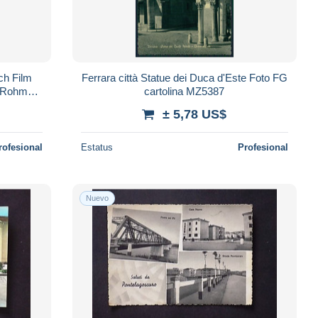
ch Film
Ferrara città Statue dei Duca d'Este Foto FG
d Rohmer
cartolina MZ5387
± 5,78 US$
rofesional
Estatus
Profesional
Nuevo