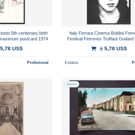
iosto 5th centenary birth
Italy Ferrara Cinema Boldini Fren
on maximum postcard 1974
Festival Femmes Truffaut Godar
Stella Carnacina
 5,78 US$
± 5,78 US$
Profesional
Estatus
P
Nuevo