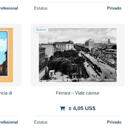
rofesional
Estatus
Privado
Nuevo
ncia di
Ferrara – Viale cavour
± 4,05 US$
rofesional
Estatus
Privado