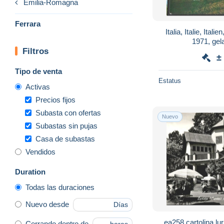
Emilia-Romagna
Ferrara
Italia, Italie, Itali
Filtros
±
Tipo de venta
Estatus
Activas
Precios fijos
Subasta con ofertas
Nuevo
Subastas sin pujas
Casa de subastas
Vendidos
Duration
Todas las duraciones
Nuevo desde
Días
ea258 cartolina lur
Cerrando dentro de