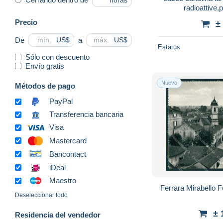
horas
radioattive,
Precio
±
De
a
US$
US$
Estatus
Sólo con descuento
Envío gratis
Nuevo
Métodos de pago
PayPal
Transferencia bancaria
Visa
Mastercard
Bancontact
iDeal
Maestro
Ferrara Mirabello 
Deseleccionar todo
± 
Residencia del vendedor