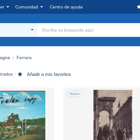
er
Comunidad
Centro de ayuda
magna
Ferrara
ntrados
Añadir a mis favoritos
Nuevo