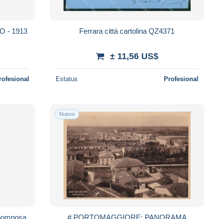
 - 1913
Ferrara città cartolina QZ4371
± 11,56 US$
rofesional
Estatus
Profesional
Nuevo
i pomposa
# PORTOMAGGIORE: PANORAMA