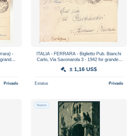
ara) -
ITALIA - FERRARA - Biglietto Pub. Bianchi
 grande -
Carlo, Via Savonarola 3 - 1942 for grande -
2020 - E 85
± 1,16 US$
Privado
Estatus
Privado
Nuevo