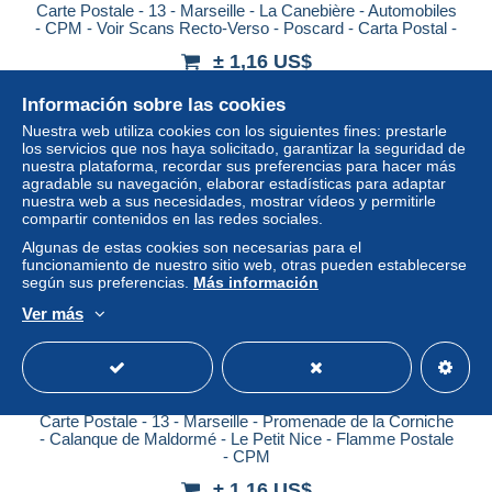
Carte Postale - 13 - Marseille - La Canebière - Automobiles
- CPM - Voir Scans Recto-Verso - Poscard - Carta Postal -
± 1,16 US$
Información sobre las cookies
Estatus
Profesional
Nuestra web utiliza cookies con los siguientes fines: prestarle
los servicios que nos haya solicitado, garantizar la seguridad de
nuestra plataforma, recordar sus preferencias para hacer más
agradable su navegación, elaborar estadísticas para adaptar
Nuevo
nuestra web a sus necesidades, mostrar vídeos y permitirle
compartir contenidos en las redes sociales.
Algunas de estas cookies son necesarias para el
funcionamiento de nuestro sitio web, otras pueden establecerse
según sus preferencias.
Más información
Ver más
Carte Postale - 13 - Marseille - Promenade de la Corniche
- Calanque de Maldormé - Le Petit Nice - Flamme Postale
- CPM
± 1,16 US$