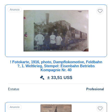
Sólo con descuento
Otros & sin clasificación
14.588
Envío gratis
Anuncio
Métodos de pago
PayPal
Transferencia bancaria
Visa
Mastercard
Bancontact
iDeal
! Fotokarte, 1916, photo, Dampflokomotive, Feldbahn
Maestro
?, 1. Weltkrieg, Stempel: Eisenbahn Betriebs
Kompagnie Nr. 40
Deseleccionar todo
± 33,51 US$
Residencia del vendedor
Mundo entero
Estatus
Profesional
Anuncio