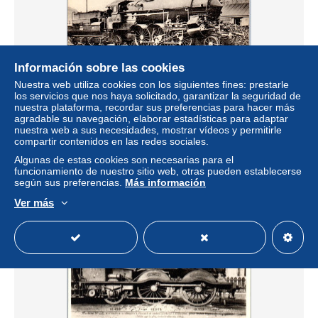
Información sobre las cookies
Nuestra web utiliza cookies con los siguientes fines: prestarle
los servicios que nos haya solicitado, garantizar la seguridad de
TRAIN LOCOMOTIVE MACHINE AUTRICHIENNE carte
nuestra plataforma, recordar sus preferencias para hacer más
postale ancienne /REF -VP9877
agradable su navegación, elaborar estadísticas para adaptar
± 4,62 US$
nuestra web a sus necesidades, mostrar vídeos y permitirle
compartir contenidos en las redes sociales.
Algunas de estas cookies son necesarias para el
Estatus
Profesional
funcionamiento de nuestro sitio web, otras pueden establecerse
según sus preferencias.
Más información
Ver más
Nuevo