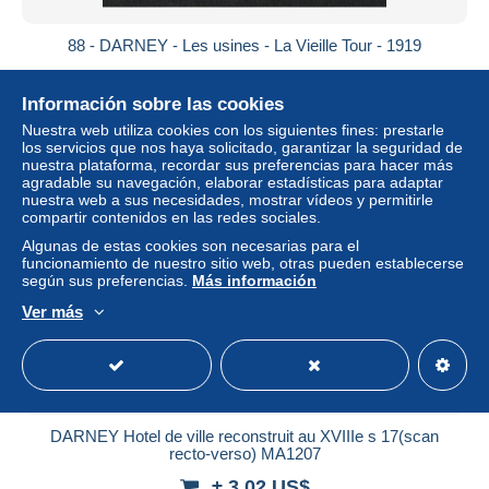
88 - DARNEY - Les usines - La Vieille Tour - 1919
± 5,20 US$
Información sobre las cookies
Estatus
Privado
Nuestra web utiliza cookies con los siguientes fines: prestarle
los servicios que nos haya solicitado, garantizar la seguridad de
nuestra plataforma, recordar sus preferencias para hacer más
agradable su navegación, elaborar estadísticas para adaptar
nuestra web a sus necesidades, mostrar vídeos y permitirle
compartir contenidos en las redes sociales.
Algunas de estas cookies son necesarias para el
funcionamiento de nuestro sitio web, otras pueden establecerse
según sus preferencias.
Más información
Ver más
DARNEY Hotel de ville reconstruit au XVIIIe s 17(scan
recto-verso) MA1207
± 3,02 US$