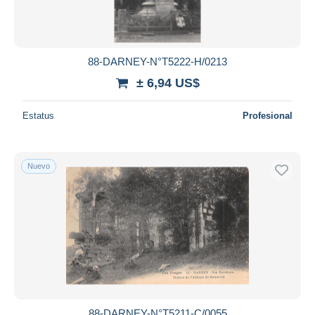
88-DARNEY-N°T5222-H/0213
± 6,94 US$
Estatus
Profesional
Nuevo
88-DARNEY-N°T5211-C/0055