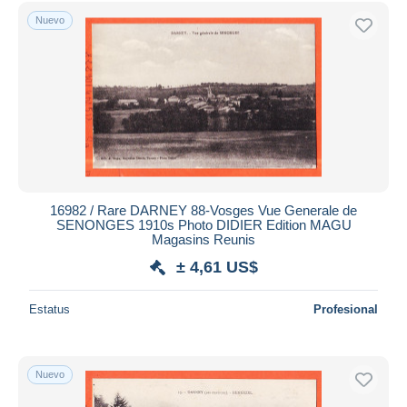
Sólo con descuento
Nuevo
Envío gratis
Métodos de pago
PayPal
Transferencia bancaria
Visa
Mastercard
Bancontact
iDeal
16982 / Rare DARNEY 88-Vosges Vue Generale de
SENONGES 1910s Photo DIDIER Edition MAGU
Maestro
Magasins Reunis
Deseleccionar todo
± 4,61 US$
Residencia del vendedor
Estatus
Profesional
Mundo entero
Nuevo