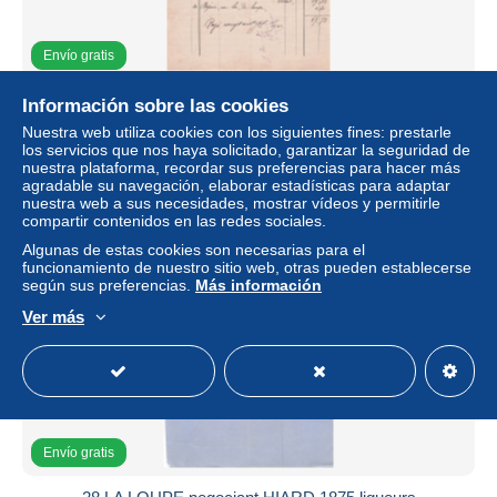
Envío gratis
40 AIRE SUR ADOUR plombier CAZADE 1908 travaux
Información sobre las cookies
± 16,18 US$
Nuestra web utiliza cookies con los siguientes fines: prestarle
los servicios que nos haya solicitado, garantizar la seguridad de
nuestra plataforma, recordar sus preferencias para hacer más
agradable su navegación, elaborar estadísticas para adaptar
Estatus
Profesional
nuestra web a sus necesidades, mostrar vídeos y permitirle
compartir contenidos en las redes sociales.
Algunas de estas cookies son necesarias para el
Nuevo
funcionamiento de nuestro sitio web, otras pueden establecerse
según sus preferencias.
Más información
Ver más
Envío gratis