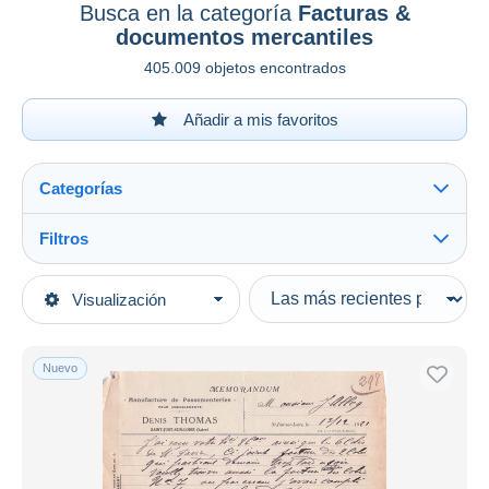
Busca en la categoría
Facturas &
documentos mercantiles
405.009 objetos encontrados
Añadir a mis favoritos
Categorías
Filtros
Ver todo
Tipo de venta
Visualización
Categorías principales
Activas
Documentos antiguos
Precios fijos
Nuevo
Facturas & documentos mercantiles
Subasta con ofertas
Ver todo
Subastas sin pujas
Alemania
6.073
Casa de subastas
Australia
57
Vendidos
Austria
1.208