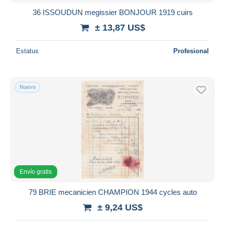
iDeal
36 ISSOUDUN megissier BONJOUR 1919 cuirs
Maestro
± 13,87 US$
Deseleccionar todo
Estatus
Profesional
Residencia del vendedor
Mundo entero
Nuevo
Aplicar
Envío gratis
79 BRIE mecanicien CHAMPION 1944 cycles auto
± 9,24 US$