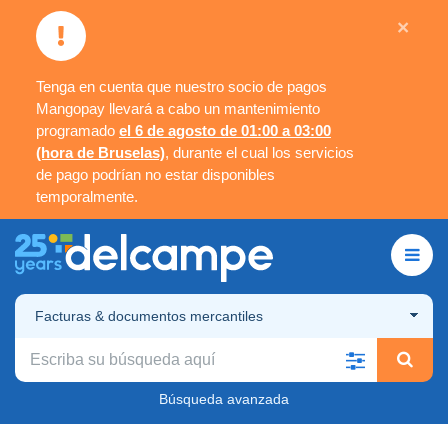
×
Tenga en cuenta que nuestro socio de pagos
Mangopay llevará a cabo un mantenimiento
programado
el 6 de agosto de 01:00 a 03:00
(hora de Bruselas)
, durante el cual los servicios
de pago podrían no estar disponibles
temporalmente.
Facturas & documentos mercantiles
Búsqueda avanzada