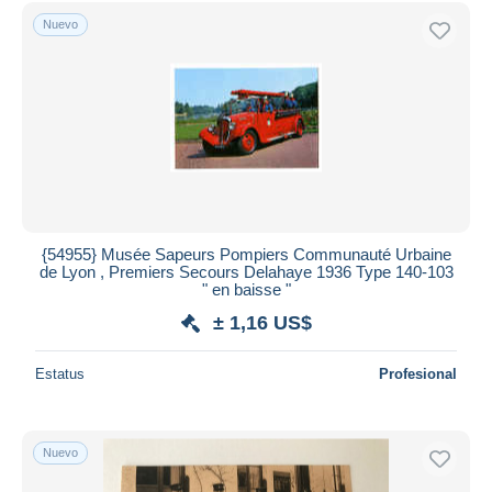
Sólo con descuento
Nuevo
Envío gratis
Métodos de pago
PayPal
Transferencia bancaria
Visa
Mastercard
Bancontact
iDeal
{54955} Musée Sapeurs Pompiers Communauté Urbaine
de Lyon , Premiers Secours Delahaye 1936 Type 140-103
Maestro
" en baisse "
Deseleccionar todo
± 1,16 US$
Residencia del vendedor
Estatus
Profesional
Mundo entero
Nuevo