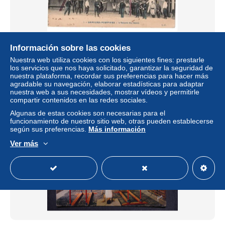
Información sobre las cookies
SAPEURS POMPIERS L'heure du repos
Nuestra web utiliza cookies con los siguientes fines: prestarle
± 23,12 US$
los servicios que nos haya solicitado, garantizar la seguridad de
nuestra plataforma, recordar sus preferencias para hacer más
agradable su navegación, elaborar estadísticas para adaptar
Estatus
Privado
nuestra web a sus necesidades, mostrar vídeos y permitirle
compartir contenidos en las redes sociales.
Algunas de estas cookies son necesarias para el
funcionamiento de nuestro sitio web, otras pueden establecerse
según sus preferencias.
Más información
Ver más