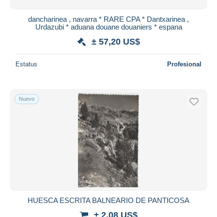
dancharinea , navarra * RARE CPA * Dantxarinea ,
Urdazubi * aduana douane douaniers * espana
± 57,20 US$
Estatus
Profesional
Nuevo
HUESCA ESCRITA BALNEARIO DE PANTICOSA
± 2,08 US$