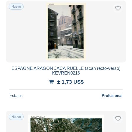
Sólo con descuento
Nuevo
Envío gratis
Métodos de pago
PayPal
Transferencia bancaria
Visa
Mastercard
Bancontact
iDeal
ESPAGNE ARAGON JACA RUELLE (scan recto-verso)
KEVREN0216
Maestro
± 1,73 US$
Deseleccionar todo
Estatus
Profesional
Residencia del vendedor
Mundo entero
Nuevo