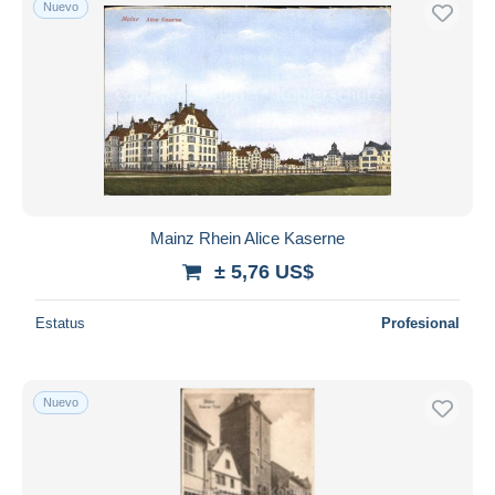
Nuevo
Sólo con descuento
Envío gratis
Métodos de pago
PayPal
Transferencia bancaria
Visa
Mastercard
Bancontact
Mainz Rhein Alice Kaserne
iDeal
± 5,76 US$
Maestro
Deseleccionar todo
Estatus
Profesional
Residencia del vendedor
Mundo entero
Nuevo