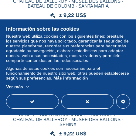
CHATEAU DE BALLEROY - MUSEE DES BALLONS -
BATEAU DE COLOMB - SANTA MARIA
± 9,22 US$
Información sobre las cookies
Estatus
Privado
Nuestra web utiliza cookies con los siguientes fines: prestarle
los servicios que nos haya solicitado, garantizar la seguridad de
nuestra plataforma, recordar sus preferencias para hacer más
agradable su navegación, elaborar estadísticas para adaptar
nuestra web a sus necesidades, mostrar vídeos y permitirle
compartir contenidos en las redes sociales.
Algunas de estas cookies son necesarias para el
funcionamiento de nuestro sitio web, otras pueden establecerse
según sus preferencias.
Más información
Ver más
CPM - P - BALLON DIRIGEABLE - CALVADOS -
CHATEAU DE BALLEROY - MUSEE DES BALLONS -
SPHINX
± 9,22 US$