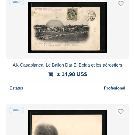
Nuevo
Sólo con descuento
Envío gratis
Métodos de pago
PayPal
Transferencia bancaria
Visa
Mastercard
Bancontact
AK Casablanca, Le Ballon Dar El Beida et les aérostiers
iDeal
± 14,98 US$
Maestro
Deseleccionar todo
Estatus
Profesional
Residencia del vendedor
Mundo entero
Nuevo