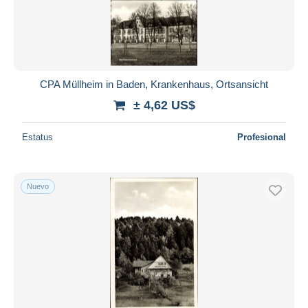
Geislingen
566
Gernsbach
1.062
Glottertal
583
Goeppingen
1.225
Grenzach-Whylen
22
CPA Müllheim in Baden, Krankenhaus, Ortsansicht
Gutach (Breisgau)
227
± 4,62 US$
Gutach (Schwarzwaldbahn)
513
Estatus
Profesional
Haigerloch
206
Haslach
307
Hausach
39
Nuevo
Hechingen
457
Heidelberg
16.020
Heidenheim
950
Heilbronn
3.848
Herrenberg
172
Hinterzarten
1.589