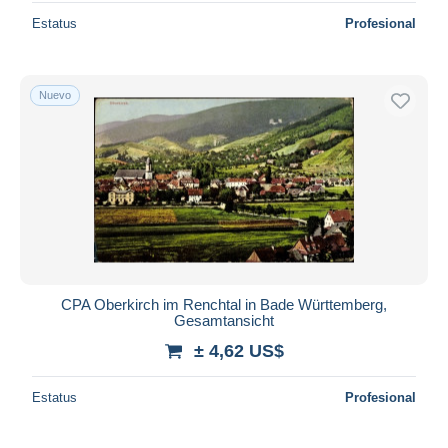
Estatus
Profesional
Weil am Rhein
206
Weil der Stadt
95
Weinheim
791
Nuevo
Wertheim
684
Wolfach
832
Otros
4.662
Otros & sin clasificación
140.004
CPA Oberkirch im Renchtal in Bade Württemberg,
Gesamtansicht
± 4,62 US$
Estatus
Profesional