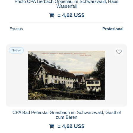
Photo CPA Lierbach Oppenau im Schwarzwald, Haus
Tettnang
171
Wasserfall
Titisee-Neustadt
5.078
± 4,62 US$
Todtmoos
954
Estatus
Profesional
Todtnau
1.332
Triberg
4.086
Trossingen
64
Nuevo
Tuebingen
6.862
Tuttlingen
759
Ueberlingen
3.035
Ulm
6.316
Villingen - Schwenningen
3.091
Waiblingen
560
Waldbrunn
89
CPA Bad Peterstal Griesbach im Schwarzwald, Gasthof
Waldkirch
436
zum Bären
Waldshut-Tiengen
1.089
± 4,62 US$
Wangen i. Allg.
864