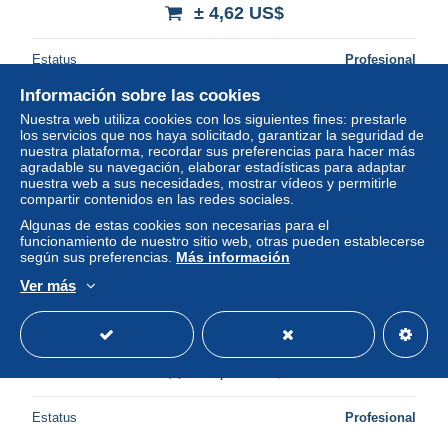
± 4,62 US$
Estatus
Profesional
Información sobre las cookies
Nuestra web utiliza cookies con los siguientes fines: prestarle
Nuevo
los servicios que nos haya solicitado, garantizar la seguridad de
nuestra plataforma, recordar sus preferencias para hacer más
agradable su navegación, elaborar estadísticas para adaptar
nuestra web a sus necesidades, mostrar vídeos y permitirle
compartir contenidos en las redes sociales.
Algunas de estas cookies son necesarias para el
funcionamiento de nuestro sitio web, otras pueden establecerse
según sus preferencias.
Más información
Ver más
CPA Sasbachwalden im Schwarzwald, Panorama
± 4,62 US$
Estatus
Profesional