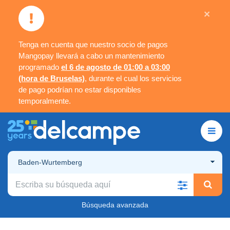
×
Tenga en cuenta que nuestro socio de pagos
Mangopay llevará a cabo un mantenimiento
programado
el 6 de agosto de 01:00 a 03:00
(hora de Bruselas)
, durante el cual los servicios
de pago podrían no estar disponibles
temporalmente.
Baden-Wurtemberg
Búsqueda avanzada