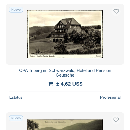
Meckenbeuren
28
Nuevo
Meersburg
4.707
Mosbach
736
Muehlheim
63
Muellheim
478
Muensingen
888
Muenstertal
292
Mühlacker
165
CPA Triberg im Schwarzwald, Hotel und Pension
Nagold
439
Geutsche
Neckargemuend
1.146
± 4,62 US$
Neckarsulm
232
Estatus
Profesional
Oberkirch
838
Oehringen
125
Offenburg
3.110
Nuevo
Oppenau
1.025