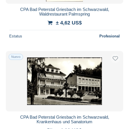
Hochschwarzwald
1.938
CPA Bad Peterstal Griesbach im Schwarzwald,
Hockenheim
Waldrestaurant Palmspring
29
Hoechenschwand
± 4,62 US$
741
Höllental
1.063
Estatus
Profesional
Horb
420
Hornberg
583
Ihringen
72
Nuevo
Isny
742
Kaiserstuhl
113
Kandern
363
Karlsruhe
9.486
Kehl
2.963
Kirchheim
384
Kirchzarten
219
CPA Bad Peterstal Griesbach im Schwarzwald,
Krankenhaus und Sanatorium
Kisslegg
151