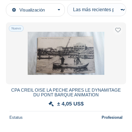
Tipo de venta
Visualización
Categorías principales
Activas
Postales
Precios fijos
Europa
Nuevo
Subasta con ofertas
Francia
Subastas sin pujas
[60] Oise
Casa de subastas
Vendidos
Creil
Duration
Todas las duraciones
Nuevo desde
Días
CPA CREIL OISE LA PECHE APRES LE DYNAMITAGE
DU PONT BARQUE ANIMATION
Cerrando dentro
horas
de
± 4,05 US$
Precio
Estatus
Profesional
De
a
US$
US$