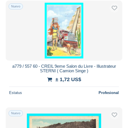
Sólo con descuento
Nuevo
Envío gratis
Métodos de pago
PayPal
Transferencia bancaria
Visa
Mastercard
Bancontact
iDeal
a779 / 557 60 - CREIL 9eme Salon du Livre - Illustrateur
STERNI ( Camion Singe )
Maestro
± 1,72 US$
Deseleccionar todo
Estatus
Profesional
Residencia del vendedor
Mundo entero
Nuevo