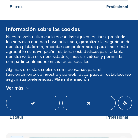
Estatus
Profesional
Información sobre las cookies
Nuevo
Nuestra web utiliza cookies con los siguientes fines: prestarle
los servicios que nos haya solicitado, garantizar la seguridad de
nuestra plataforma, recordar sus preferencias para hacer más
agradable su navegación, elaborar estadísticas para adaptar
nuestra web a sus necesidades, mostrar vídeos y permitirle
compartir contenidos en las redes sociales.
Algunas de estas cookies son necesarias para el
funcionamiento de nuestro sitio web, otras pueden establecerse
según sus preferencias.
Más información
Ver más
60-CREIL-N°T2188-B/0313
± 6,94 US$
Estatus
Profesional